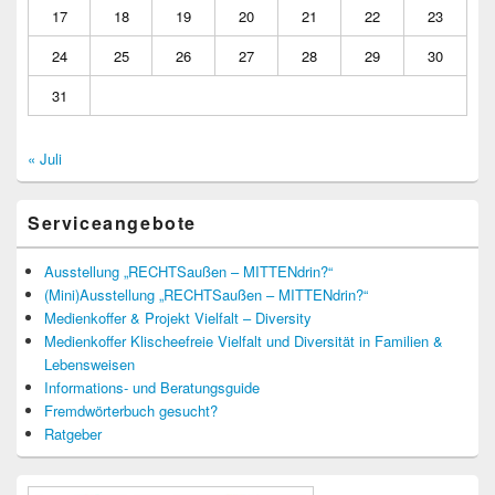
17
18
19
20
21
22
23
24
25
26
27
28
29
30
31
« Juli
Serviceangebote
Ausstellung „RECHTSaußen – MITTENdrin?“
(Mini)Ausstellung „RECHTSaußen – MITTENdrin?“
Medienkoffer & Projekt Vielfalt – Diversity
Medienkoffer Klischeefreie Vielfalt und Diversität in Familien &
Lebensweisen
Informations- und Beratungsguide
Fremdwörterbuch gesucht?
Ratgeber