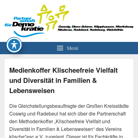
Partnerschaft für Demokratie
Menü
Medienkoffer Klischeefreie Vielfalt
und Diversität in Familien &
Lebensweisen
Die Gleichstellungsbeauftragte der Großen Kreisstädte
Coswig und Radebeul hat sich über die Partnerschaft
den Methodenkoffer „Klischeefreie Vielfalt und
Diversität in Familien & Lebensweisen“ des Vereins
klische*esc e.V. zugelegt. Dieser ist für Fachkräfte in