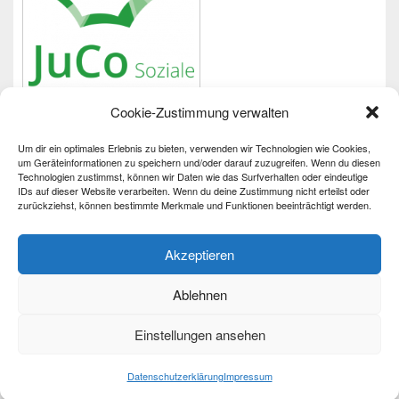
Cookie-Zustimmung verwalten
Um dir ein optimales Erlebnis zu bieten, verwenden wir Technologien wie Cookies,
Wichtiges
um Geräteinformationen zu speichern und/oder darauf zuzugreifen. Wenn du diesen
Technologien zustimmst, können wir Daten wie das Surfverhalten oder eindeutige
IDs auf dieser Website verarbeiten. Wenn du deine Zustimmung nicht erteilst oder
Impressum
zurückziehst, können bestimmte Merkmale und Funktionen beeinträchtigt werden.
Datenschutzerklärung
Barrierefreiheit
Akzeptieren
Ablehnen
Einstellungen ansehen
Copyright © 2026
Partnerschaft für Demokratie
. Alle Rechte vorbehalten.
Datenschutzerklärung
Datenschutzerklärung
Impressum
Theme: Catch Box by
Catch Themes