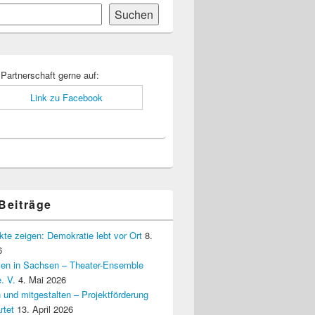
Suchen
-
ch
 Partnerschaft gerne auf:
 Beiträge
kte zeigen: Demokratie lebt vor Ort
8.
6
elen in Sachsen – Theater-Ensemble
. V.
4. Mai 2026
 und mitgestalten – Projektförderung
rtet
13. April 2026