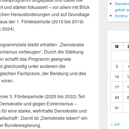
Demokrat
rt und stärker fokussiert – vor allem mit Blick
gehört a
tlichen Herausforderungen und auf Grundlage
Schöne 
us der 1. Förderperiode (2015 bis 2019)
s 2024).
rogrammziele bleibt erhalten: „Demokratie
M
xtremismus vorbeugen“. Durch die Stärkung
uren schafft das Programm geeignete
 gleichzeitig unter anderem die
3
gischen Fachpraxis, der Beratung und des
10
1
voran.
17
1
ner 3. Förderperiode (2025 bis 2032) Teil
24
2
 Demokratie und gegen Extremismus –
31
 für eine starke, wehrhafte Demokratie und
ellschaft“. Damit ist „Demokratie leben!“ ein
« Juli
der Bundesregierung.