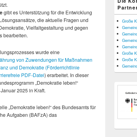
Die K
tzt.
Partne
te
gibt es Unterstützung für die Entwicklung
 Lösungsansätze, die aktuelle Fragen und
Große K
Demokratie, Vielfaltgestaltung und gegen
Gemeind
Gemeind
s bearbeiten.
Gemeind
Gemeind
lungsprozesses wurde eine
Große K
Gewährung von Zuwendungen für Maßnahmen
Große K
Gemeind
eranz und Demokratie (Förderrichtlinie
rrierefreie PDF-Datei
) erarbeitet. In dieser
Bundesprogramm „Demokratie leben!“
 Januar 2025 in Kraft.
telle „Demokratie leben!“ des Bundesamts für
liche Aufgaben (BAFzA) das