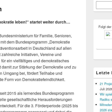
Primärer
Suchen
Seitenleisten
m
Widgetberei
atie leben!“ startet weiter durch…
Folgt der
 Bundesministerium für Familie, Senioren,
 mit dem Bundesprogramm „Demokratie
äventionsarbeit in Deutschland auf allen
zahlreiche Initiativen, Vereine und
für ein vielfältiges und demokratisches
gt damit zur Stärkung der Demokratie und zu
Letzte
en Umgang bei, fördert Teilhabe und
ede Form von Demokratiefeindlichkeit.
21 Proje
Juli 202
ts seit 2015 als lernendes Bundesprogramm
Wir spi
tuelle gesellschaftliche Herausforderungen
Radiks e
Mitreden
ntwickelt. Für die 3. Förderperiode (2025 bis
2026 sta
ndesprogramm angepasst und dabei die