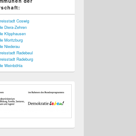
ommunen der
rschaft:
reisstadt Coswig
e Diera-Zehren
e Klipphausen
e Moritzburg
e Niederau
reisstadt Radebeul
reisstadt Radeburg
e Weinböhla