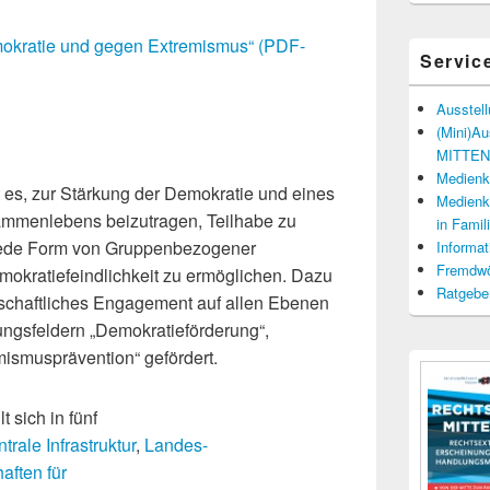
mokratie und gegen Extremismus“ (PDF-
Servic
Ausstel
(Mini)A
MITTENd
Medienko
 es, zur Stärkung der Demokratie und eines
Medienko
sammenlebens beizutragen, Teilhabe zu
in Fami
 jede Form von Gruppenbezogener
Informat
Fremdwö
okratiefeindlichkeit zu ermöglichen. Dazu
Ratgebe
llschaftliches Engagement auf allen Ebenen
ungsfeldern „Demokratieförderung“,
emismusprävention“ gefördert.
 sich in fünf
rale Infrastruktur
,
Landes-
aften für