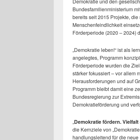
Demokratie und den gesellsch
Bundesfamilienministerium m
bereits seit 2015 Projekte, di
Menschenfeindlichkeit einsetz
Förderperiode (2020 – 2024) 
„Demokratie leben!“ ist als le
angelegtes, Programm konzipier
Förderperiode wurden die Zie
stärker fokussiert – vor allem m
Herausforderungen und auf G
Programm bleibt damit eine zen
Bundesregierung zur Extremi
Demokratieförderung und verfol
„
Demokratie fördern. Vielfal
die Kernziele von „Demokratie l
handlungsleitend für die neue