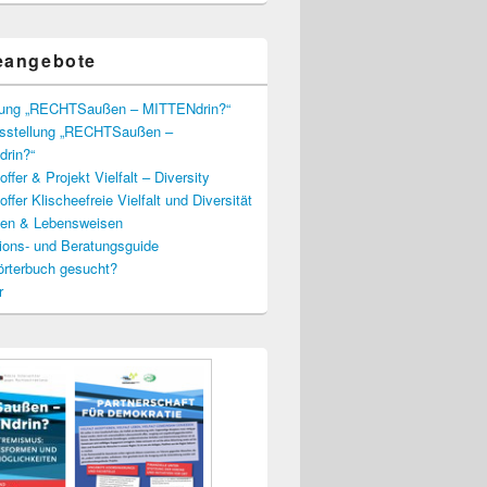
eangebote
lung „RECHTSaußen – MITTENdrin?“
usstellung „RECHTSaußen –
rin?“
ffer & Projekt Vielfalt – Diversity
ffer Klischeefreie Vielfalt und Diversität
lien & Lebensweisen
ions- und Beratungsguide
rterbuch gesucht?
r