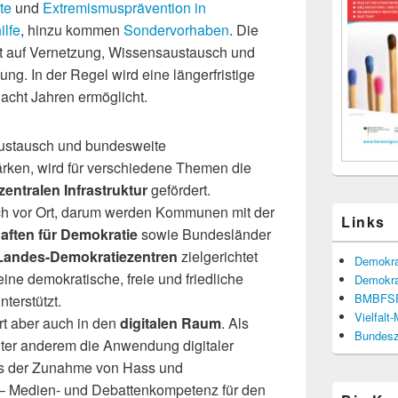
te
und
Extremismusprävention in
ilfe
, hinzu kommen
Sondervorhaben
. Die
rkt auf Vernetzung, Wissensaustausch und
ng. In der Regel wird eine längerfristige
acht Jahren ermöglicht.
ustausch und bundesweite
ärken, wird für verschiedene Themen die
entralen Infrastruktur
gefördert.
ch vor Ort, darum werden Kommunen mit der
Links
aften für Demokratie
sowie Bundesländer
Landes-Demokratiezentren
zielgerichtet
Demokra
ine demokratische, freie und friedliche
Demokra
BMBFS
nterstützt.
Vielfalt
t aber auch in den
digitalen Raum
. Als
Bundesze
ter anderem die Anwendung digitaler
s der Zunahme von Hass und
 – Medien- und Debattenkompetenz für den