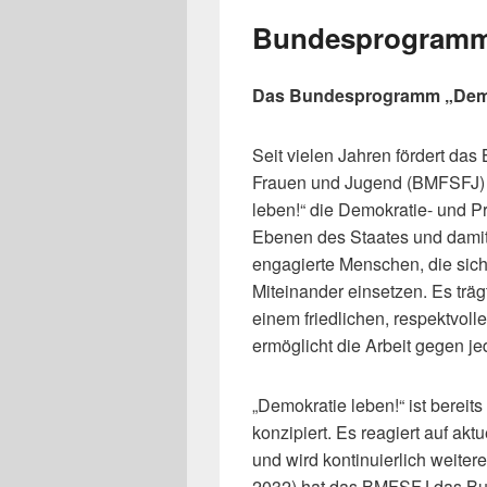
Bundesprogram
Das Bundesprogramm „Demokr
Seit vielen Jahren fördert das
Frauen und Jugend (BMFSFJ)
leben!“ die Demokratie- und Pr
Ebenen des Staates und damit 
engagierte Menschen, die sich 
Miteinander einsetzen. Es trä
einem friedlichen, respektvoll
ermöglicht die Arbeit gegen j
„Demokratie leben!“ ist berei
konzipiert. Es reagiert auf ak
und wird kontinuierlich weitere
2032) hat das BMFSFJ das Bu