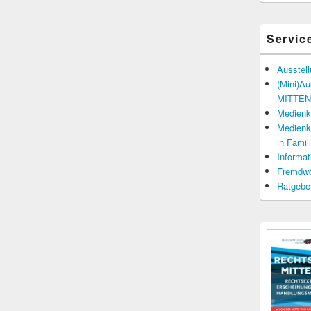
Servic
Ausstel
(Mini)A
MITTENd
Medienko
Medienko
in Fami
Informat
Fremdwö
Ratgebe