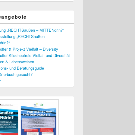
eangebote
lung „RECHTSaußen – MITTENdrin?“
usstellung „RECHTSaußen –
rin?“
ffer & Projekt Vielfalt – Diversity
ffer Klischeefreie Vielfalt und Diversität
lien & Lebensweisen
ions- und Beratungsguide
rterbuch gesucht?
r