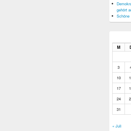
Demokrat
gehört a
Schöne 
M
3
10
1
17
1
24
2
31
« Juli