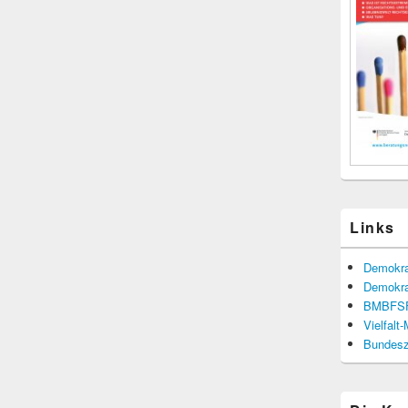
Links
Demokra
Demokra
BMBFS
Vielfalt
Bundesze