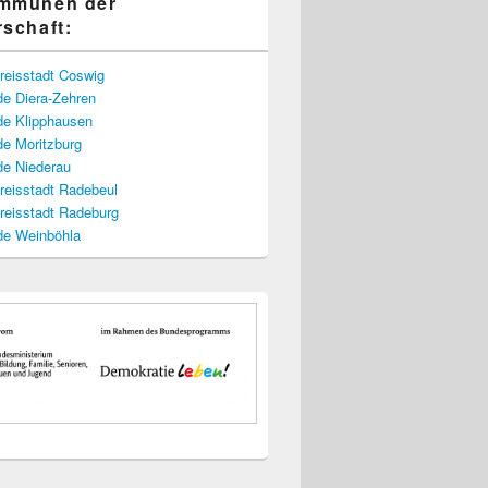
ommunen der
rschaft:
reisstadt Coswig
e Diera-Zehren
e Klipphausen
e Moritzburg
e Niederau
reisstadt Radebeul
reisstadt Radeburg
e Weinböhla