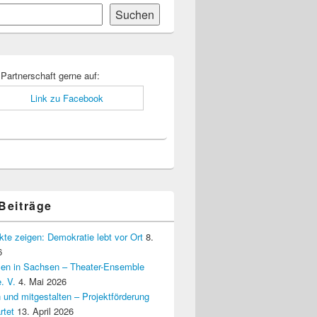
Suchen
-
ch
 Partnerschaft gerne auf:
 Beiträge
kte zeigen: Demokratie lebt vor Ort
8.
6
elen in Sachsen – Theater-Ensemble
. V.
4. Mai 2026
 und mitgestalten – Projektförderung
rtet
13. April 2026