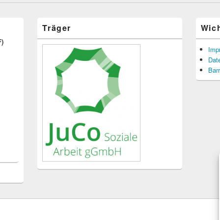
Träger
Wic
F)
Imp
Dat
Barr