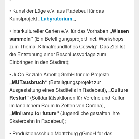
• Kunst der Lüge e.V. aus Radebeul für das
Kunstprojekt
„
Labyratorium
„
;
• Interkultureller Garten e.V. für das Vorhaben
„Wissen
sammeln“
(Ein Beteiligungsprojekt incl. Workshops
zum Thema „Klimafreundliches Coswig“. Das Ziel ist
die Entstehung einer Beschlussvorlage zum
Einbringen in den Stadtrat);
• JuCo Soziale Arbeit gGmbH für die Projekte
„MUTausbruch“
(Beteiligungsprojekt zur
Ausgestaltung eines Stadtteils in Radebeul)
, „Culture
Restart“
(So­li­da­ri­täts­ak­ti­onen für Vereine und Kultur
im ländlichem Raum in Zeiten von Corona),
„Miniramp for future“
(Jugendliche gestalten ihre
Skaterbahn in Radebeul);
• Produktionsschule Moritzburg gGmbH für das