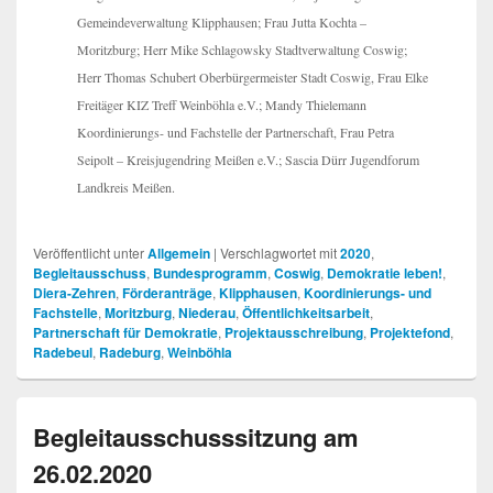
Gemeindeverwaltung Klipphausen; Frau Jutta Kochta –
Moritzburg; Herr Mike Schlagowsky Stadtverwaltung Coswig;
Herr Thomas Schubert Oberbürgermeister Stadt Coswig, Frau Elke
Freitäger KIZ Treff Weinböhla e.V.; Mandy Thielemann
Koordinierungs- und Fachstelle der Partnerschaft, Frau Petra
Seipolt – Kreisjugendring Meißen e.V.; Sascia Dürr Jugendforum
Landkreis Meißen.
Veröffentlicht unter
Allgemein
|
Verschlagwortet mit
2020
,
Begleitausschuss
,
Bundesprogramm
,
Coswig
,
Demokratie leben!
,
Diera-Zehren
,
Förderanträge
,
Klipphausen
,
Koordinierungs- und
Fachstelle
,
Moritzburg
,
Niederau
,
Öffentlichkeitsarbeit
,
Partnerschaft für Demokratie
,
Projektausschreibung
,
Projektefond
,
Radebeul
,
Radeburg
,
Weinböhla
Begleitausschusssitzung am
26.02.2020