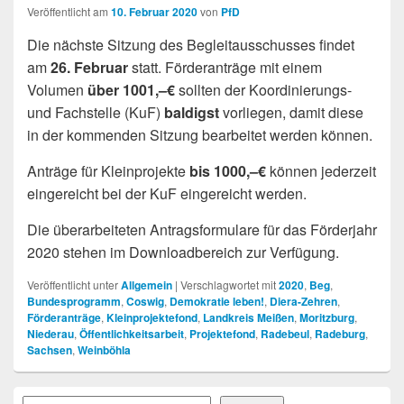
Veröffentlicht am
10. Februar 2020
von
PfD
Die nächste Sitzung des Begleitausschusses findet
am
26. Februar
statt. Förderanträge mit einem
Volumen
über 1001,–€
sollten der Koordinierungs-
und Fachstelle (KuF)
baldigst
vorliegen, damit diese
in der kommenden Sitzung bearbeitet werden können.
Anträge für Kleinprojekte
bis 1000,–€
können jederzeit
eingereicht bei der KuF eingereicht werden.
Die überarbeiteten Antragsformulare für das Förderjahr
2020 stehen im Downloadbereich zur Verfügung.
Veröffentlicht unter
Allgemein
|
Verschlagwortet mit
2020
,
Beg
,
Bundesprogramm
,
Coswig
,
Demokratie leben!
,
Diera-Zehren
,
Förderanträge
,
Kleinprojektefond
,
Landkreis Meißen
,
Moritzburg
,
Niederau
,
Öffentlichkeitsarbeit
,
Projektefond
,
Radebeul
,
Radeburg
,
Sachsen
,
Weinböhla
Primärer