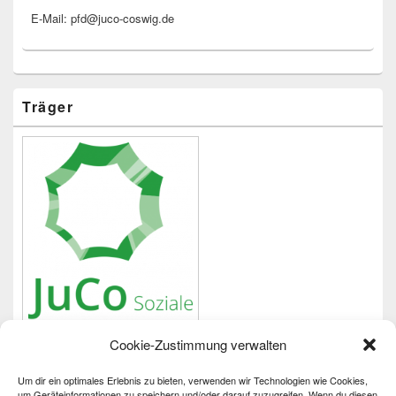
E-Mail: pfd@juco-coswig.de
Träger
Cookie-Zustimmung verwalten
Um dir ein optimales Erlebnis zu bieten, verwenden wir Technologien wie Cookies,
Wichtiges
um Geräteinformationen zu speichern und/oder darauf zuzugreifen. Wenn du diesen