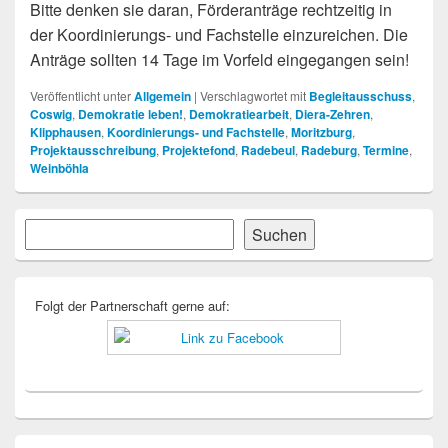
Bitte denken sie daran, Förderanträge rechtzeitig in
der Koordinierungs- und Fachstelle einzureichen. Die
Anträge sollten 14 Tage im Vorfeld eingegangen sein!
Veröffentlicht unter
Allgemein
|
Verschlagwortet mit
Begleitausschuss
,
Coswig
,
Demokratie leben!
,
Demokratiearbeit
,
Diera-Zehren
,
Klipphausen
,
Koordinierungs- und Fachstelle
,
Moritzburg
,
Projektausschreibung
,
Projektefond
,
Radebeul
,
Radeburg
,
Termine
,
Weinböhla
Primärer
Suchen
Suchen
Seitenleisten-
Widgetbereich
Folgt der Partnerschaft gerne auf: