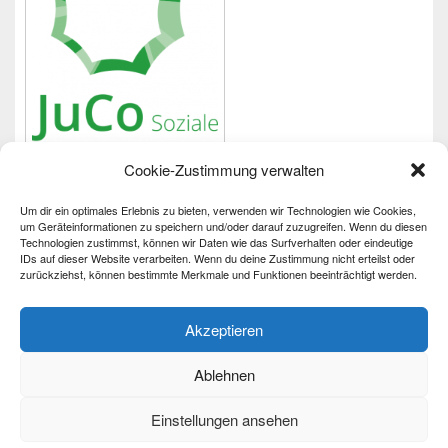
Cookie-Zustimmung verwalten
Um dir ein optimales Erlebnis zu bieten, verwenden wir Technologien wie Cookies,
Wichtiges
um Geräteinformationen zu speichern und/oder darauf zuzugreifen. Wenn du diesen
Technologien zustimmst, können wir Daten wie das Surfverhalten oder eindeutige
IDs auf dieser Website verarbeiten. Wenn du deine Zustimmung nicht erteilst oder
Impressum
zurückziehst, können bestimmte Merkmale und Funktionen beeinträchtigt werden.
Datenschutzerklärung
Barrierefreiheit
Akzeptieren
Ablehnen
Einstellungen ansehen
Copyright © 2026
Partnerschaft für Demokratie
. Alle Rechte vorbehalten.
Datenschutzerklärung