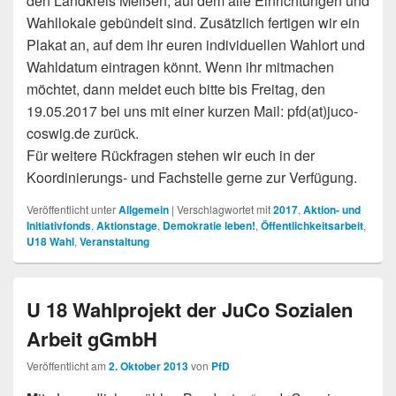
den Landkreis Meißen, auf dem alle Einrichtungen und
Wahllokale gebündelt sind. Zusätzlich fertigen wir ein
Plakat an, auf dem ihr euren individuellen Wahlort und
Wahldatum eintragen könnt. Wenn ihr mitmachen
möchtet, dann meldet euch bitte bis Freitag, den
19.05.2017 bei uns mit einer kurzen Mail: pfd(at)juco-
coswig.de zurück.
Für weitere Rückfragen stehen wir euch in der
Koordinierungs- und Fachstelle gerne zur Verfügung.
Veröffentlicht unter
Allgemein
|
Verschlagwortet mit
2017
,
Aktion- und
Initiativfonds
,
Aktionstage
,
Demokratie leben!
,
Öffentlichkeitsarbeit
,
U18 Wahl
,
Veranstaltung
U 18 Wahlprojekt der JuCo Sozialen
Arbeit gGmbH
Veröffentlicht am
2. Oktober 2013
von
PfD