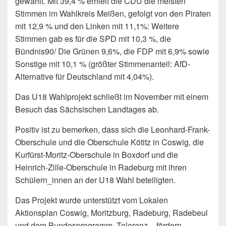
gewählt. Mit 39,4 % erhielt die CDU die meisten
Stimmen im Wahlkreis Meißen, gefolgt von den Piraten
mit 12,9 % und den Linken mit 11,1%: Weitere
Stimmen gab es für die SPD mit 10,3 %, die
Bündnis90/ Die Grünen 9,6%, die FDP mit 6,9% sowie
Sonstige mit 10,1 % (größter Stimmenanteil: AfD-
Alternative für Deutschland mit 4,04%).
Das U18 Wahlprojekt schließt im November mit einem
Besuch das Sächsischen Landtages ab.
Positiv ist zu bemerken, dass sich die Leonhard-Frank-
Oberschule und die Oberschule Kötitz in Coswig, die
Kurfürst-Moritz-Oberschule in Boxdorf und die
Heinrich-Zille-Oberschule in Radeburg mit ihren
Schülern_innen an der U18 Wahl beteiligten.
Das Projekt wurde unterstützt vom Lokalen
Aktionsplan Coswig, Moritzburg, Radeburg, Radebeul
und dem Bundesprogramm „Toleranz – fördern,