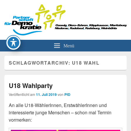
Partnerschaft für Demokratie
Menü
SCHLAGWORTARCHIV:
U18 WAHL
U18 Wahlparty
Veröffentlicht am
11. Juli 2019
von
PfD
An alle U18-WählerInnen, ErstwählerInnen und
interessierte junge Menschen – schon mal Termin
vormerken: