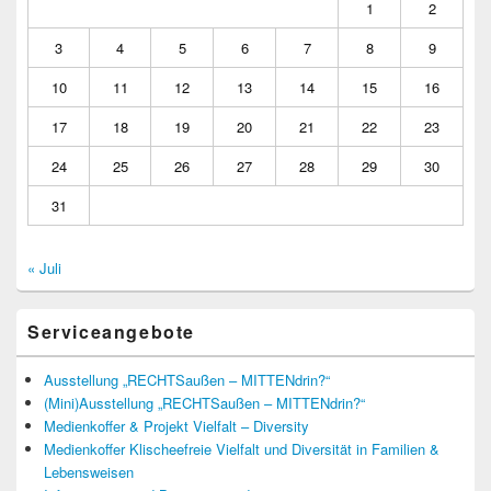
1
2
3
4
5
6
7
8
9
10
11
12
13
14
15
16
17
18
19
20
21
22
23
24
25
26
27
28
29
30
31
« Juli
Serviceangebote
Ausstellung „RECHTSaußen – MITTENdrin?“
(Mini)Ausstellung „RECHTSaußen – MITTENdrin?“
Medienkoffer & Projekt Vielfalt – Diversity
Medienkoffer Klischeefreie Vielfalt und Diversität in Familien &
Lebensweisen