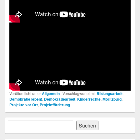
Veröffentlicht unter
Allgemein
|
Verschlagwortet mit
Bildungsarbeit
,
Demokratie leben!
,
Demokratiearbeit
,
Kinderrechte
,
Moritzburg
,
Projekte vor Ort
,
Projektförderung
Primärer
Suchen
Suchen
Seitenleisten-
Widgetbereich