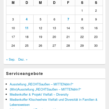
M
D
M
D
F
S
S
1
2
3
4
5
6
7
8
9
10
11
12
13
14
15
16
17
18
19
20
21
22
23
24
25
26
27
28
29
30
« Sep.
Dez. »
Serviceangebote
Ausstellung „RECHTSaußen – MITTENdrin?“
(Mini)Ausstellung „RECHTSaußen – MITTENdrin?“
Medienkoffer & Projekt Vielfalt – Diversity
Medienkoffer Klischeefreie Vielfalt und Diversität in Familien &
Lebensweisen