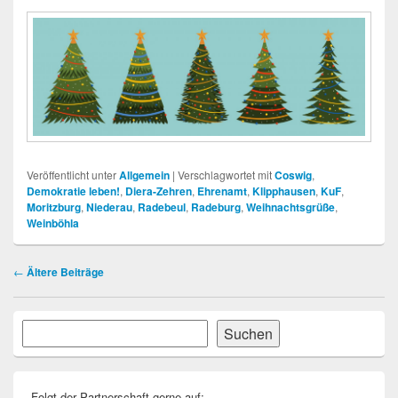
Veröffentlicht unter
Allgemein
|
Verschlagwortet mit
Coswig
,
Demokratie leben!
,
Diera-Zehren
,
Ehrenamt
,
Klipphausen
,
KuF
,
Moritzburg
,
Niederau
,
Radebeul
,
Radeburg
,
Weihnachtsgrüße
,
Weinböhla
Beitragsnavigation
←
Ältere Beiträge
Primärer
Suchen
Suchen
Seitenleisten-
Widgetbereich
Folgt der Partnerschaft gerne auf: