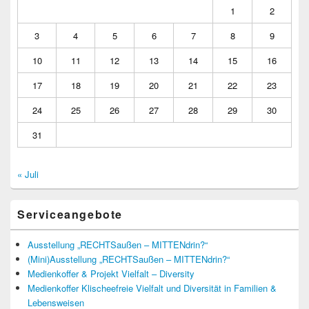
1
2
3
4
5
6
7
8
9
10
11
12
13
14
15
16
17
18
19
20
21
22
23
24
25
26
27
28
29
30
31
« Juli
Serviceangebote
Ausstellung „RECHTSaußen – MITTENdrin?“
(Mini)Ausstellung „RECHTSaußen – MITTENdrin?“
Medienkoffer & Projekt Vielfalt – Diversity
Medienkoffer Klischeefreie Vielfalt und Diversität in Familien &
Lebensweisen