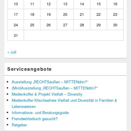
10
11
12
13
14
15
16
17
18
19
20
21
22
23
24
25
26
27
28
29
30
31
« Juli
Serviceangebote
Ausstellung „RECHTSaußen – MITTENdrin?“
(Mini)Ausstellung „RECHTSaußen – MITTENdrin?“
Medienkoffer & Projekt Vielfalt – Diversity
Medienkoffer Klischeefreie Vielfalt und Diversität in Familien &
Lebensweisen
Informations- und Beratungsguide
Fremdwörterbuch gesucht?
Ratgeber