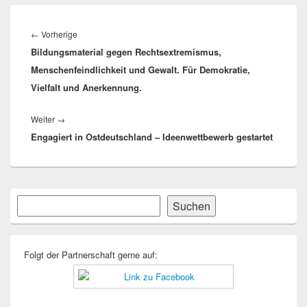
Beitragsnavigation
Vorheriger
←
Vorherige
Bildungsmaterial gegen Rechts­extremis­mus,
Beitrag:
Menschenfeindlichkeit und Gewalt. Für Demokratie,
Vielfalt und Anerkennung.
Nächster
Weiter
→
Engagiert in Ostdeutschland – Ideenwettbewerb gestartet
Beitrag:
Primärer
Suchen
Suchen
Seitenleisten-
Widgetbereich
Folgt der Partnerschaft gerne auf: