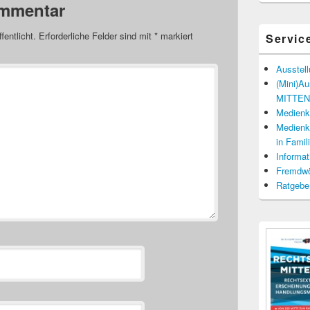
ommentar
fentlicht.
Erforderliche Felder sind mit
*
markiert
Servic
Ausstel
(Mini)A
MITTENd
Medienko
Medienko
in Fami
Informat
Fremdwö
Ratgebe