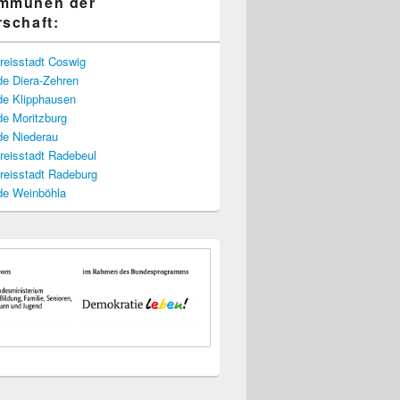
ommunen der
rschaft:
reisstadt Coswig
e Diera-Zehren
e Klipphausen
e Moritzburg
e Niederau
reisstadt Radebeul
reisstadt Radeburg
e Weinböhla