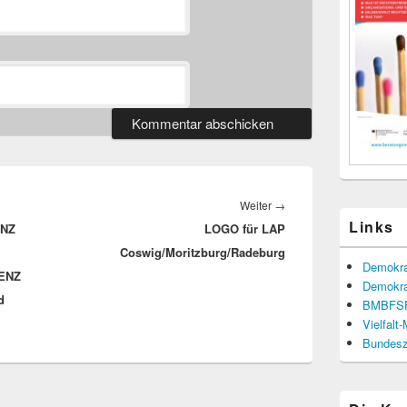
Nächster
Weiter
→
Links
ENZ
LOGO für LAP
Beitrag:
Coswig/Moritzburg/Radeburg
Demokra
ENZ
Demokra
d
BMBFS
Vielfalt
Bundesze