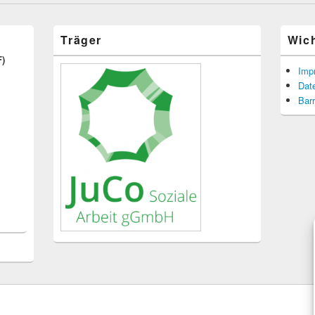
Träger
Wic
F)
Imp
Dat
Barr