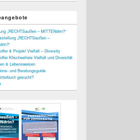
eangebote
lung „RECHTSaußen – MITTENdrin?“
usstellung „RECHTSaußen –
rin?“
ffer & Projekt Vielfalt – Diversity
ffer Klischeefreie Vielfalt und Diversität
lien & Lebensweisen
ions- und Beratungsguide
rterbuch gesucht?
r