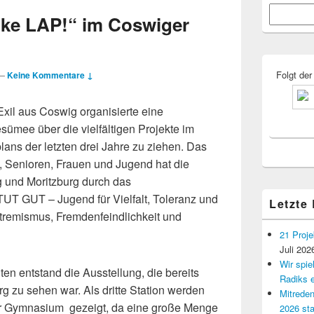
Primärer
Suchen
Seitenleisten
ke LAP!“ im Coswiger
Widgetberei
Folgt der
—
Keine Kommentare ↓
xil aus Coswig organisierte eine
ümee über die vielfältigen Projekte im
ns der letzten drei Jahre zu ziehen. Das
, Senioren, Frauen und Jugend hat die
und Moritzburg durch das
T GUT – Jugend für Vielfalt, Toleranz und
Letzte
remismus, Fremdenfeindlichkeit und
21 Proje
Juli 202
Wir spi
igten entstand die Ausstellung, die bereits
Radiks e
 zu sehen war. Als dritte Station werden
Mitreden
r Gymnasium gezeigt, da eine große Menge
2026 sta