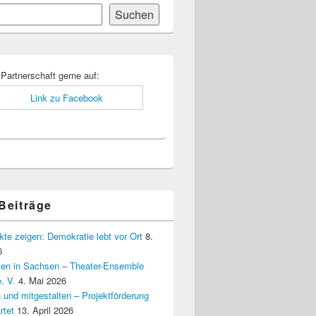
Suchen
-
ch
 Partnerschaft gerne auf:
 Beiträge
kte zeigen: Demokratie lebt vor Ort
8.
6
elen in Sachsen – Theater-Ensemble
. V.
4. Mai 2026
 und mitgestalten – Projektförderung
rtet
13. April 2026