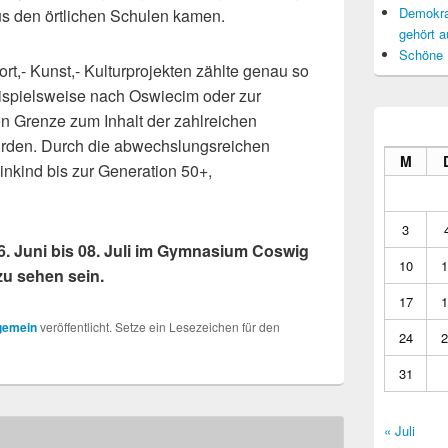
Demokrat
us den örtlichen Schulen kamen.
gehört a
Schöne 
t,- Kunst,- Kulturprojekten zählte genau so
ispielsweise nach Oswiecim oder zur
 Grenze zum Inhalt der zahlreichen
urden. Durch die abwechslungsreichen
M
inkind bis zur Generation 50+,
3
6. Juni bis 08. Juli im Gymnasium Coswig
10
1
zu sehen sein.
17
1
gemein
veröffentlicht. Setze ein Lesezeichen für den
24
2
31
« Juli