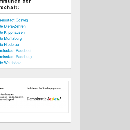
ommunen der
rschaft:
reisstadt Coswig
e Diera-Zehren
e Klipphausen
e Moritzburg
e Niederau
reisstadt Radebeul
reisstadt Radeburg
e Weinböhla