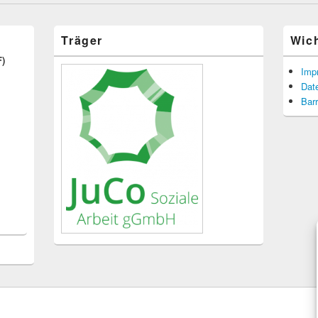
Träger
Wic
F)
Imp
Dat
Barr