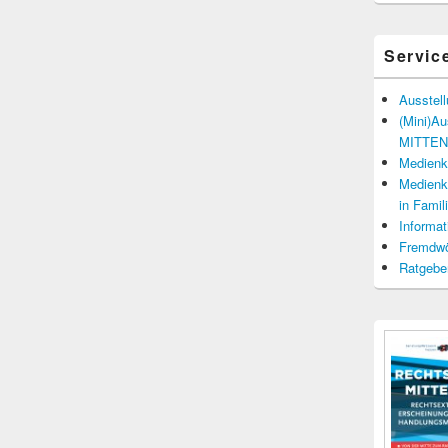
Servic
Ausstel
(Mini)A
MITTENd
Medienko
Medienko
in Fami
Informat
Fremdwö
Ratgebe