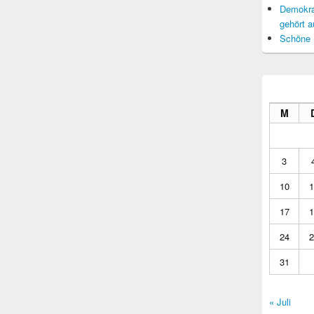
Demokrat
gehört a
Schöne 
M
3
10
1
17
1
24
2
31
« Juli