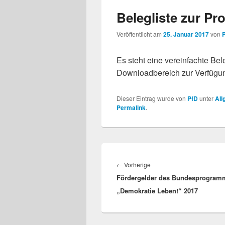
Belegliste zur P
Veröffentlicht am
25. Januar 2017
von
Es steht eine vereinfachte Bel
Downloadbereich zur Verfügun
Dieser Eintrag wurde von
PfD
unter
All
Permalink
.
Beitragsnavigation
Vorheriger
←
Vorherige
Fördergelder des Bundesprogram
Beitrag:
„Demokratie Leben!“ 2017