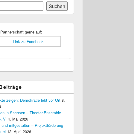
Suchen
-
ch
 Partnerschaft gerne auf:
 Beiträge
kte zeigen: Demokratie lebt vor Ort
8.
6
elen in Sachsen – Theater-Ensemble
. V.
4. Mai 2026
 und mitgestalten – Projektförderung
rtet
13. April 2026