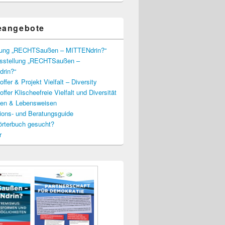
eangebote
lung „RECHTSaußen – MITTENdrin?“
usstellung „RECHTSaußen –
rin?“
ffer & Projekt Vielfalt – Diversity
ffer Klischeefreie Vielfalt und Diversität
lien & Lebensweisen
ions- und Beratungsguide
rterbuch gesucht?
r