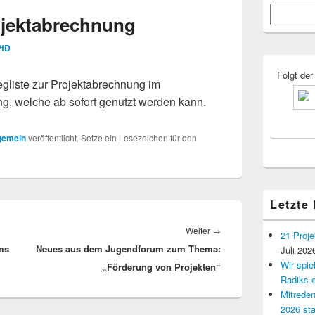
Primärer
Suchen
Seitenleisten
rojektabrechnung
Widgetberei
PfD
Folgt der
egliste zur Projektabrechnung im
g, welche ab sofort genutzt werden kann.
gemein
veröffentlicht. Setze ein Lesezeichen für den
Letzte
Nächster
Weiter
→
21 Proje
ms
Neues aus dem Jugendforum zum Thema:
Beitrag:
Juli 202
Wir spi
„Förderung von Projekten“
Radiks e
Mitreden
2026 sta