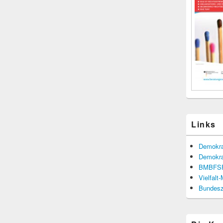
Links
Demokra
Demokra
BMBFS
Vielfalt
Bundesze