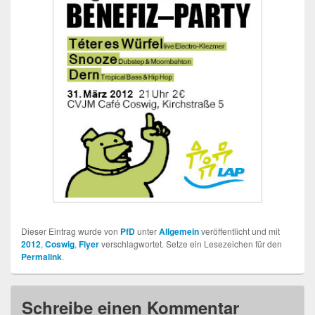
Dieser Eintrag wurde von
PfD
unter
Allgemein
veröffentlicht und mit
2012
,
Coswig
,
Flyer
verschlagwortet. Setze ein Lesezeichen für den
Permalink
.
Schreibe einen Kommentar