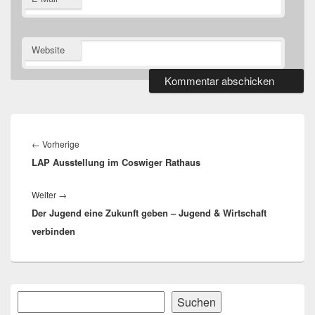
Website
Beitragsnavigation
Vorheriger
←
Vorherige
LAP Ausstellung im Coswiger Rathaus
Beitrag:
Nächster
Weiter
→
Der Jugend eine Zukunft geben – Jugend & Wirtschaft
Beitrag:
verbinden
Primärer
Suchen
Suchen
Seitenleisten-
Widgetbereich