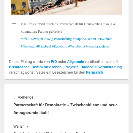
Das Projekt wird durch die Partnerschaft für Demokratie Coswig &
kommunale Partner gefördert.
#PfDCoswig
#Coswig
#Moritzburg
#Klipphausen
#DieraZehren
#Niederau
#Radebeul
#Radeburg
#Weinböhla
#demokratieleben
Dieser Eintrag wurde von
PfD
unter
Allgemein
veröffentlicht und mit
Breakdance
,
Demokratie leben!
,
Projekte
,
Radebeul
,
Veranstaltung
verschlagwortet. Setze ein Lesezeichen für den
Permalink
.
Beitragsnavigation
Vorheriger
←
Vorherige
Partnerschaft für Demokratie – Zwischenbilanz und neue
Beitrag:
Antragsrunde läuft!
Nächster
Weiter
→