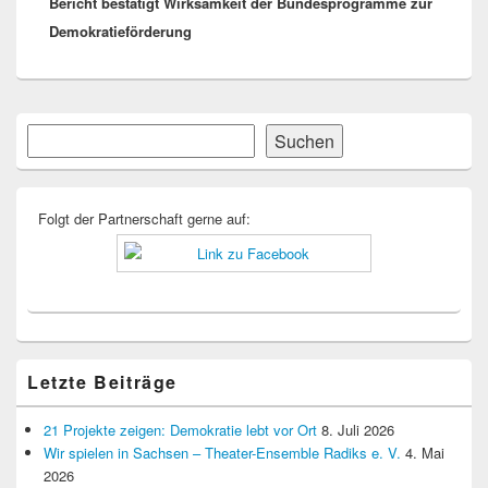
Bericht bestätigt Wirksamkeit der Bundesprogramme zur
Beitrag:
Demokratieförderung
Primärer
Suchen
Suchen
Seitenleisten-
Widgetbereich
Folgt der Partnerschaft gerne auf:
Letzte Beiträge
21 Projekte zeigen: Demokratie lebt vor Ort
8. Juli 2026
Wir spielen in Sachsen – Theater-Ensemble Radiks e. V.
4. Mai
2026