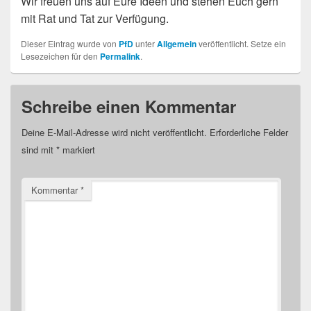
Wir freuen uns auf Eure Ideen und stehen Euch gern
mit Rat und Tat zur Verfügung.
Dieser Eintrag wurde von
PfD
unter
Allgemein
veröffentlicht. Setze ein
Lesezeichen für den
Permalink
.
Schreibe einen Kommentar
Deine E-Mail-Adresse wird nicht veröffentlicht.
Erforderliche Felder
sind mit
*
markiert
Kommentar
*