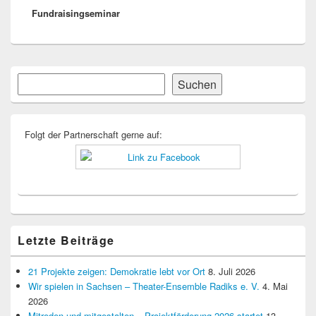
Fundraisingseminar
Beitrag:
Primärer
Suchen
Suchen
Seitenleisten-
Widgetbereich
Folgt der Partnerschaft gerne auf:
Letzte Beiträge
21 Projekte zeigen: Demokratie lebt vor Ort
8. Juli 2026
Wir spielen in Sachsen – Theater-Ensemble Radiks e. V.
4. Mai
2026
Mitreden und mitgestalten – Projektförderung 2026 startet
13.