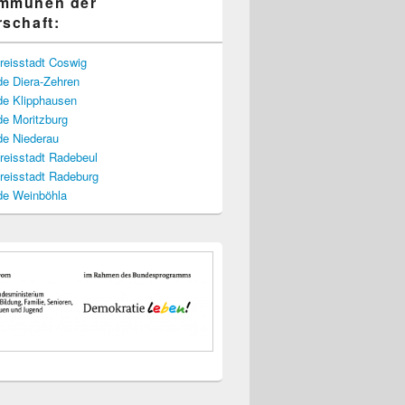
ommunen der
rschaft:
reisstadt Coswig
e Diera-Zehren
e Klipphausen
e Moritzburg
e Niederau
reisstadt Radebeul
reisstadt Radeburg
e Weinböhla