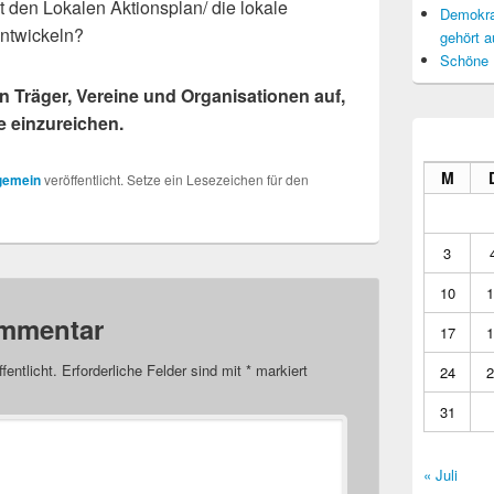
 den Lokalen Aktionsplan/ die lokale
Demokrat
entwickeln?
gehört a
Schöne 
n Träger, Vereine und Organisationen auf,
e einzureichen.
M
gemein
veröffentlicht. Setze ein Lesezeichen für den
3
10
1
ommentar
17
1
fentlicht.
Erforderliche Felder sind mit
*
markiert
24
2
31
« Juli