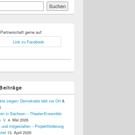
Suchen
-
ch
 Partnerschaft gerne auf:
 Beiträge
kte zeigen: Demokratie lebt vor Ort
8.
6
elen in Sachsen – Theater-Ensemble
. V.
4. Mai 2026
 und mitgestalten – Projektförderung
rtet
13. April 2026