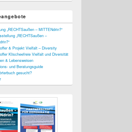
eangebote
lung „RECHTSaußen – MITTENdrin?“
usstellung „RECHTSaußen –
rin?“
ffer & Projekt Vielfalt – Diversity
ffer Klischeefreie Vielfalt und Diversität
lien & Lebensweisen
ions- und Beratungsguide
rterbuch gesucht?
r