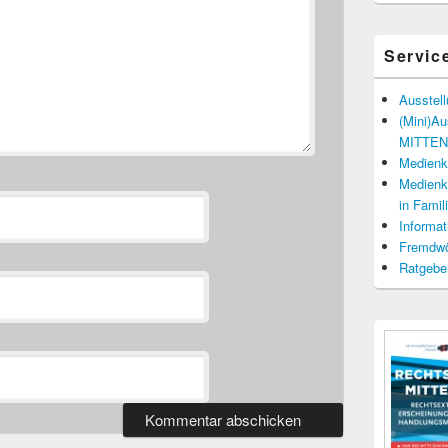
Servic
Ausstel
(Mini)A
MITTENd
Medienko
Medienko
in Fami
Informat
Fremdwö
Ratgebe