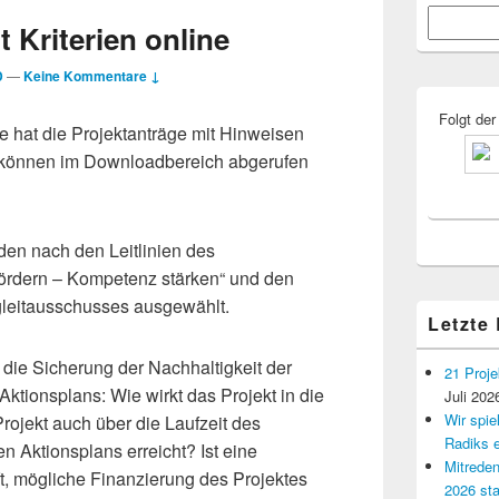
Primärer
Suchen
Seitenleisten
t Kriterien online
Widgetberei
D
—
Keine Kommentare ↓
Folgt der
e hat die Projektanträge mit Hinweisen
re können im Downloadbereich abgerufen
den nach den Leitlinien des
ördern – Kompetenz stärken“ und den
egleitausschusses ausgewählt.
Letzte
 die Sicherung der Nachhaltigkeit der
21 Proje
Aktionsplans: Wie wirkt das Projekt in die
Juli 202
Wir spi
rojekt auch über die Laufzeit des
Radiks e
 Aktionsplans erreicht? Ist eine
Mitreden
ft, mögliche Finanzierung des Projektes
2026 sta