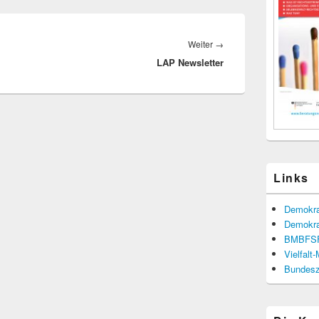
Nächster
Weiter
→
LAP Newsletter
Beitrag:
Links
Demokra
Demokra
BMBFS
Vielfalt
Bundesze