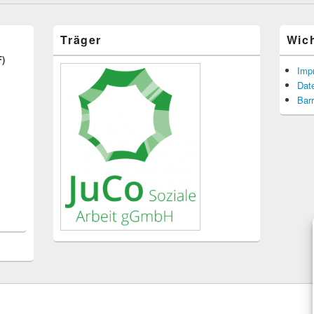
Träger
Wic
F)
Imp
Dat
Barr