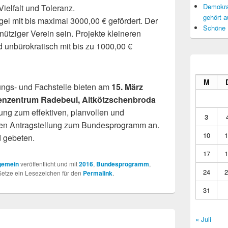
Demokrat
Vielfalt und Toleranz.
gehört a
gel mit bis maximal 3000,00 € gefördert. Der
Schöne 
ütziger Verein sein. Projekte kleineren
unbürokratisch mit bis zu 1000,00 €
M
rungs- und Fachstelle bieten am
15. März
ienzentrum Radebeul, Altkötzschenbroda
ung zum effektiven, planvollen und
3
einen Antragstellung zum Bundesprogramm an.
10
1
 gebeten.
17
1
gemein
veröffentlicht und mit
2016
,
Bundesprogramm
,
24
2
Setze ein Lesezeichen für den
Permalink
.
31
« Juli