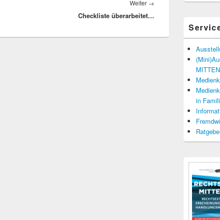
Nächster
Weiter
→
Checkliste überarbeitet…
Beitrag:
Servic
Ausstel
(Mini)A
MITTENd
Medienko
Medienko
in Fami
Informat
Fremdwö
Ratgebe