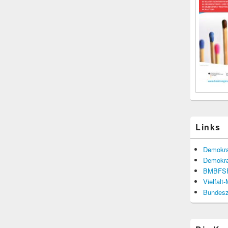
Links
Demokra
Demokra
BMBFS
Vielfalt
Bundesze