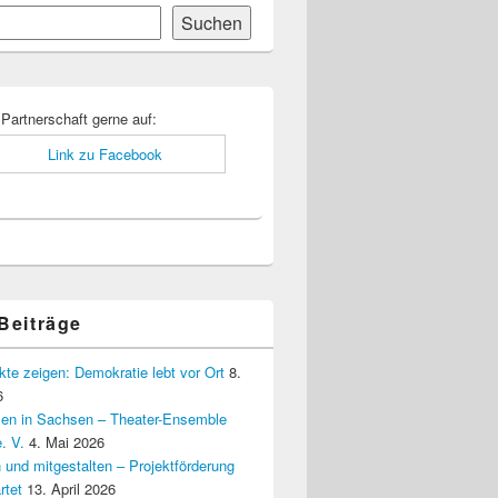
Suchen
-
ch
 Partnerschaft gerne auf:
 Beiträge
kte zeigen: Demokratie lebt vor Ort
8.
6
elen in Sachsen – Theater-Ensemble
. V.
4. Mai 2026
 und mitgestalten – Projektförderung
rtet
13. April 2026