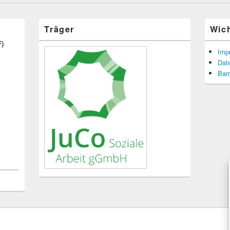
Träger
Wic
F)
Imp
Dat
Barr