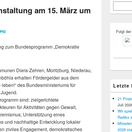
Primärer
Suchen
Seitenleisten
nstaltung am 15. März um
Widgetberei
Folgt der
PfD
lung zum Bundesprogramm „Demokratie
munen Diera-Zehren, Moritzburg, Niederau,
böhla erhalten Fördergelder aus dem
leben!“ des Bundesministeriums für
Letzte
 Jugend.
21 Proje
rogramm sind: zielgerichtete
Juli 202
teuren für Aktivitäten gegen Gewalt,
Wir spi
tremismus; Unterstützung eines
Radiks e
 und nachhaltige Entwicklung lokaler
Mitreden
hen ziviles Engagement, demokratisches
2026 sta