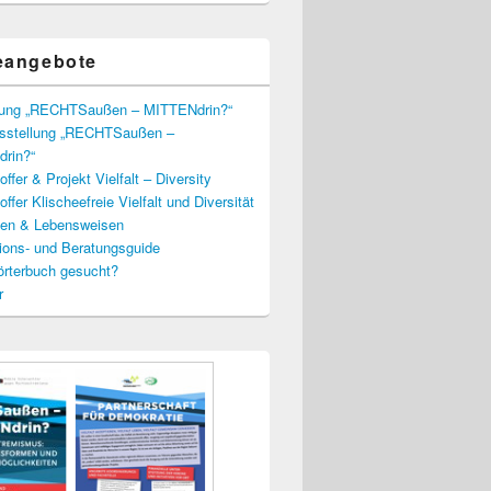
eangebote
lung „RECHTSaußen – MITTENdrin?“
usstellung „RECHTSaußen –
rin?“
ffer & Projekt Vielfalt – Diversity
ffer Klischeefreie Vielfalt und Diversität
lien & Lebensweisen
ions- und Beratungsguide
rterbuch gesucht?
r