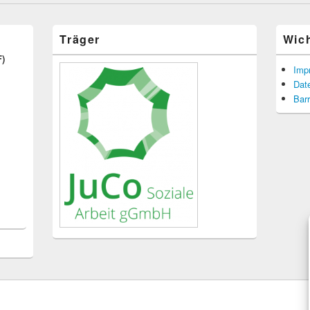
Träger
Wic
F)
Imp
Dat
Barr