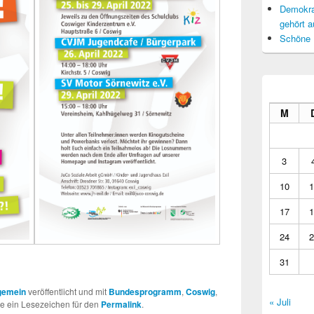
Demokrat
gehört a
Schöne 
M
3
10
1
17
1
24
2
31
gemein
veröffentlicht und mit
Bundesprogramm
,
Coswig
,
« Juli
ze ein Lesezeichen für den
Permalink
.