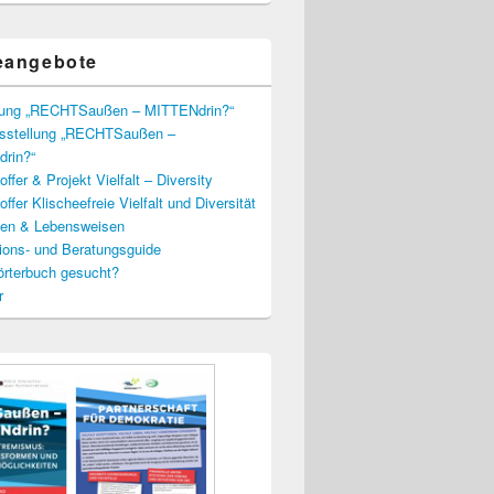
eangebote
lung „RECHTSaußen – MITTENdrin?“
usstellung „RECHTSaußen –
rin?“
ffer & Projekt Vielfalt – Diversity
ffer Klischeefreie Vielfalt und Diversität
lien & Lebensweisen
ions- und Beratungsguide
rterbuch gesucht?
r