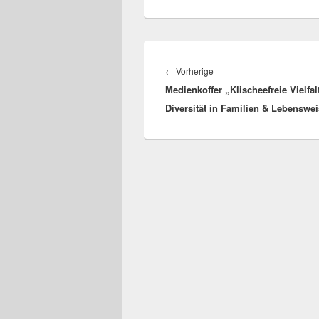
Beitragsnavigation
Vorheriger
←
Vorherige
Medienkoffer „Klischeefreie Vielfal
Beitrag:
Diversität in Familien & Lebenswe