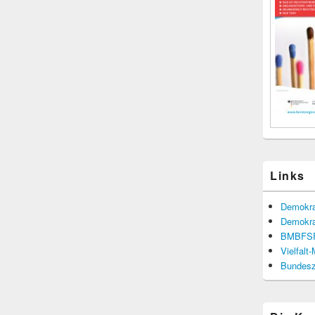
Links
Demokra
Demokra
BMBFS
Vielfalt
Bundesze