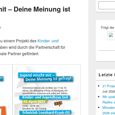
Primärer
Suchen
Seitenleisten
it – Deine Meinung ist
Widgetberei
Folgt der
D
 zu einem Projekt des
Kinder- und
en wird durch die Partnerschaft für
e Partner gefördert.
Letzte
21 Proje
Juli 202
Wir spi
Radiks e
Mitreden
2026 sta