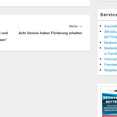
Servic
Nächster
Ausstel
Weiter
→
(Mini)A
t und
Acht Vereine haben Förderung erhalten
Beitrag:
MITTENd
isen“
Medienko
Medienko
in Fami
Informat
Fremdwö
Ratgebe