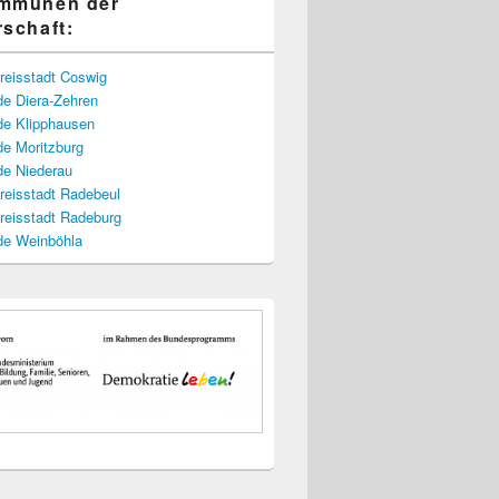
ommunen der
rschaft:
reisstadt Coswig
e Diera-Zehren
e Klipphausen
e Moritzburg
e Niederau
reisstadt Radebeul
reisstadt Radeburg
e Weinböhla