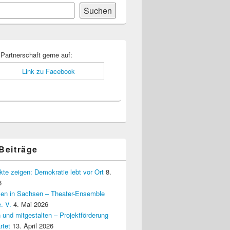
Suchen
-
ch
 Partnerschaft gerne auf:
 Beiträge
kte zeigen: Demokratie lebt vor Ort
8.
6
elen in Sachsen – Theater-Ensemble
. V.
4. Mai 2026
 und mitgestalten – Projektförderung
rtet
13. April 2026