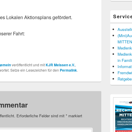
Servic
des Lokalen Aktionsplans gefördert.
Ausstel
serer Fahrt:
(Mini)A
MITTENd
Medienko
Medienko
in Fami
gemein
veröffentlicht und mit
KJR Meissen e.V.
,
Informat
ortet. Setze ein Lesezeichen für den
Permalink
.
Fremdwö
Ratgebe
ommentar
fentlicht.
Erforderliche Felder sind mit
*
markiert