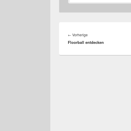
Beitragsnavigation
Vorheriger
←
Vorherige
Floorball entdecken
Beitrag: