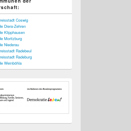
ommunen der
rschaft:
reisstadt Coswig
e Diera-Zehren
e Klipphausen
e Moritzburg
e Niederau
reisstadt Radebeul
reisstadt Radeburg
e Weinböhla