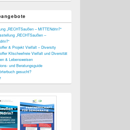
eangebote
lung „RECHTSaußen – MITTENdrin?“
usstellung „RECHTSaußen –
rin?“
ffer & Projekt Vielfalt – Diversity
ffer Klischeefreie Vielfalt und Diversität
lien & Lebensweisen
ions- und Beratungsguide
rterbuch gesucht?
r