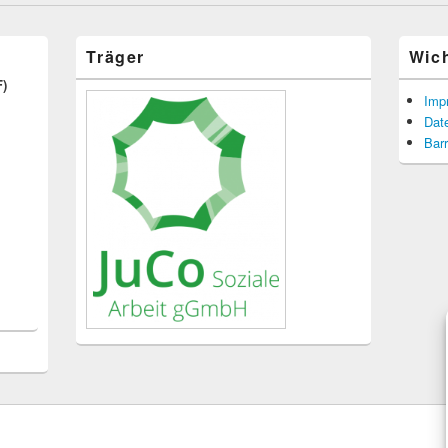
Träger
Wic
F)
Imp
Dat
Barr