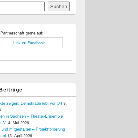
Suchen
-
ch
 Partnerschaft gerne auf:
 Beiträge
kte zeigen: Demokratie lebt vor Ort
8.
6
elen in Sachsen – Theater-Ensemble
. V.
4. Mai 2026
 und mitgestalten – Projektförderung
rtet
13. April 2026