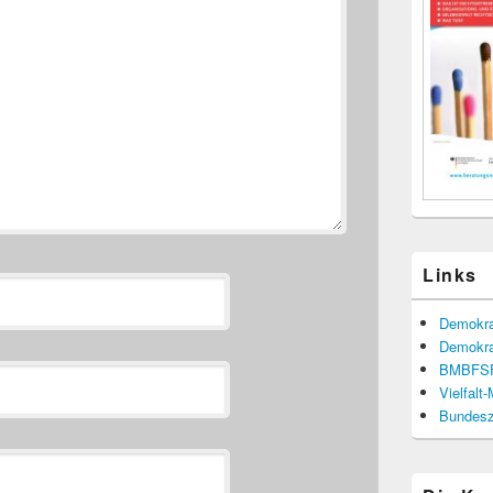
Links
Demokra
Demokra
BMBFS
Vielfalt
Bundesze