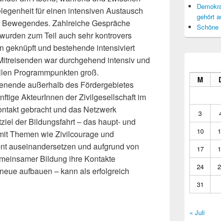
Demokrat
genheit für einen intensiven Austausch
gehört a
d Bewegendes. Zahlreiche Gespräche
Schöne 
wurden zum Teil auch sehr kontrovers
n geknüpft und bestehende intensiviert
 Mitreisenden war durchgehend intensiv und
allen Programmpunkten groß.
M
nende außerhalb des Fördergebietes
nftige AkteurInnen der Zivilgesellschaft im
ontakt gebracht und das Netzwerk
3
ziel der Bildungsfahrt – das haupt- und
10
1
 mit Themen wie Zivilcourage und
nt auseinandersetzen und aufgrund von
17
1
einsamer Bildung ihre Kontakte
24
2
 neue aufbauen – kann als erfolgreich
31
« Juli