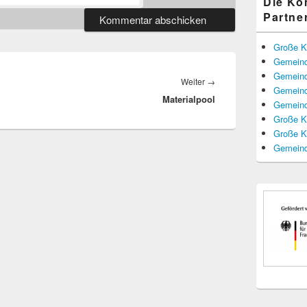
Die K
Partne
Große K
Gemeind
Gemeind
Nächster
Weiter
→
Gemeind
Materialpool
Beitrag:
Gemeind
Große K
Große K
Gemeind