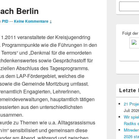
Primärer
Suchen
Seitenleisten
nach Berlin
Widgetberei
n
PfD
—
Keine Kommentare ↓
Folgt der
2011 veranstaltete der Kreisjugendring
in. Programmpunkte wie die Führungen in den
 Terrors“ und „Denkmal für die ermordeten
chdenkenswertes sowie Gesprächsstoff für
iziellen Abschluss des Tagesprogramms.
us dem LAP-Fördergebiet, welches die
sowie die Gemeinde Moritzburg umfasst.
Letzte
renamtlich Engagierten, LehrerInnen,
emeindeverwaltungen, hauptamtlich tätigen
21 Proje
ssierten aus den unterschiedlichsten
Juli 202
 zusammen.
Wir spi
wurde zu Themen wie u.a. Alltagsrassismus
Radiks e
m“ sensibilisiert und gemeinsam diese
Mitreden
2026 sta
nander am Abend, während und zwischen