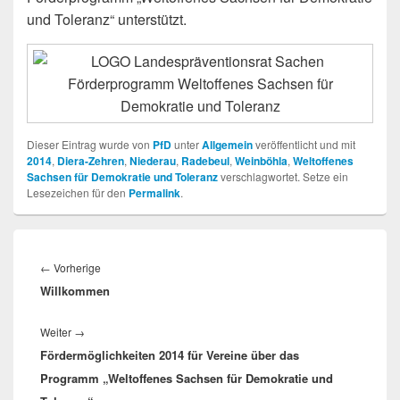
und Toleranz“ unterstützt.
Dieser Eintrag wurde von
PfD
unter
Allgemein
veröffentlicht und mit
2014
,
Diera-Zehren
,
Niederau
,
Radebeul
,
Weinböhla
,
Weltoffenes
Sachsen für Demokratie und Toleranz
verschlagwortet. Setze ein
Lesezeichen für den
Permalink
.
Beitragsnavigation
Vorheriger
←
Vorherige
Willkommen
Beitrag:
Nächster
Weiter
→
Fördermöglichkeiten 2014 für Vereine über das
Beitrag:
Programm „Weltoffenes Sachsen für Demokratie und