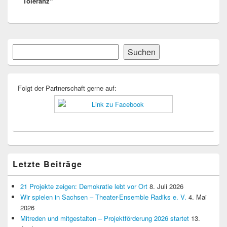
Toleranz“
Primärer
Suchen
Suchen
Seitenleisten-
Widgetbereich
Folgt der Partnerschaft gerne auf:
Letzte Beiträge
21 Projekte zeigen: Demokratie lebt vor Ort
8. Juli 2026
Wir spielen in Sachsen – Theater-Ensemble Radiks e. V.
4. Mai
2026
Mitreden und mitgestalten – Projektförderung 2026 startet
13.