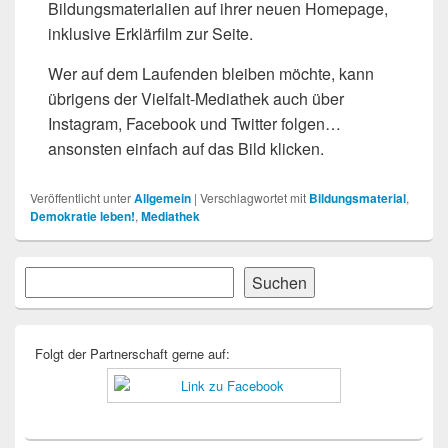
Bildungsmaterialien auf ihrer neuen Homepage,
inklusive Erklärfilm zur Seite.
Wer auf dem Laufenden bleiben möchte, kann
übrigens der Vielfalt-Mediathek auch über
Instagram, Facebook und Twitter folgen…
ansonsten einfach auf das Bild klicken.
Veröffentlicht unter
Allgemein
|
Verschlagwortet mit
Bildungsmaterial
,
Demokratie leben!
,
Mediathek
Primärer
Suchen
Suchen
Seitenleisten-
Widgetbereich
Folgt der Partnerschaft gerne auf: