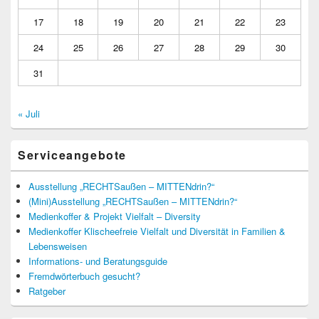
17
18
19
20
21
22
23
24
25
26
27
28
29
30
31
« Juli
Serviceangebote
Ausstellung „RECHTSaußen – MITTENdrin?“
(Mini)Ausstellung „RECHTSaußen – MITTENdrin?“
Medienkoffer & Projekt Vielfalt – Diversity
Medienkoffer Klischeefreie Vielfalt und Diversität in Familien &
Lebensweisen
Informations- und Beratungsguide
Fremdwörterbuch gesucht?
Ratgeber