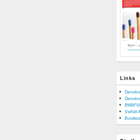
Links
Demokra
Demokra
BMBFS
Vielfalt
Bundesze