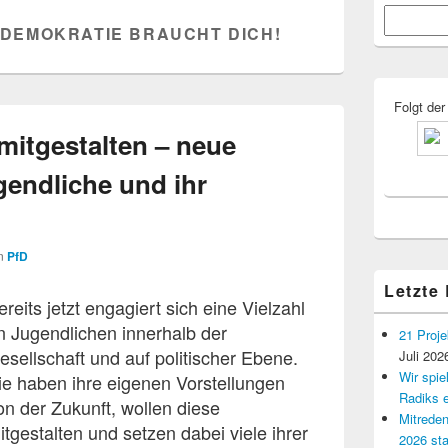
Primärer
Suchen
Seitenleisten
DEMOKRATIE BRAUCHT DICH!
Widgetberei
Folgt der
mitgestalten – neue
gendliche und ihr
n
PfD
Letzte
ereits jetzt engagiert sich eine Vielzahl
n Jugendlichen innerhalb der
21 Proje
esellschaft und auf politischer Ebene.
Juli 202
Wir spi
ie haben ihre eigenen Vorstellungen
Radiks e
on der Zukunft, wollen diese
Mitreden
itgestalten und setzen dabei viele ihrer
2026 sta