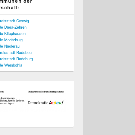
ommunen der
rschaft:
reisstadt Coswig
e Diera-Zehren
e Klipphausen
e Moritzburg
e Niederau
reisstadt Radebeul
reisstadt Radeburg
e Weinböhla