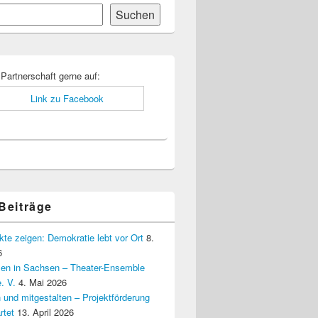
Suchen
-
ch
 Partnerschaft gerne auf:
 Beiträge
kte zeigen: Demokratie lebt vor Ort
8.
6
elen in Sachsen – Theater-Ensemble
. V.
4. Mai 2026
 und mitgestalten – Projektförderung
rtet
13. April 2026