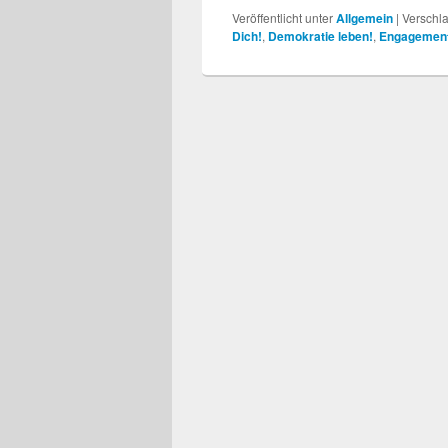
Veröffentlicht unter
Allgemein
|
Verschla
Dich!
,
Demokratie leben!
,
Engagemen