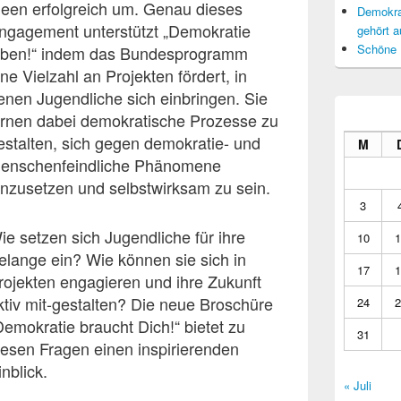
deen erfolgreich um. Genau dieses
Demokrat
ngagement unterstützt „Demokratie
gehört a
Schöne 
eben!“ indem das Bundesprogramm
ine Vielzahl an Projekten fördert, in
enen Jugendliche sich einbringen. Sie
ernen dabei demokratische Prozesse zu
estalten, sich gegen demokratie- und
M
enschenfeindliche Phänomene
inzusetzen und selbstwirksam zu sein.
3
ie setzen sich Jugendliche für ihre
10
1
elange ein? Wie können sie sich in
17
1
rojekten engagieren und ihre Zukunft
ktiv mit-gestalten? Die neue Broschüre
24
2
Demokratie braucht Dich!“ bietet zu
31
iesen Fragen einen inspirierenden
inblick.
« Juli