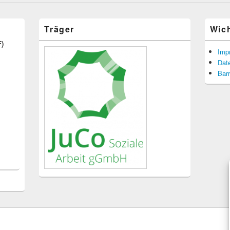
Träger
Wic
F)
Imp
Dat
Barr