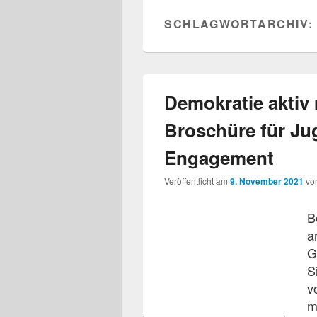
SCHLAGWORTARCHIV:
Demokratie aktiv 
Broschüre für Ju
Engagement
Veröffentlicht am
9. November 2021
vo
B
a
G
S
v
m