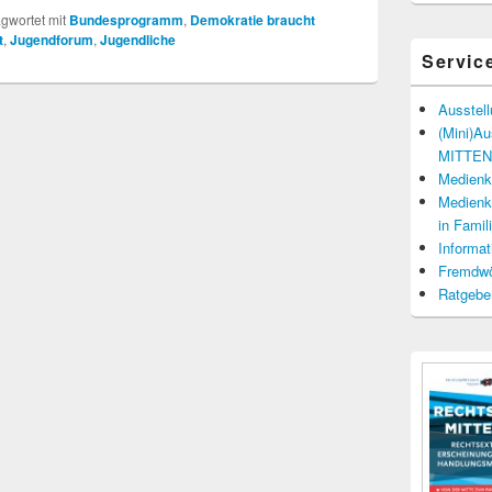
gwortet mit
Bundesprogramm
,
Demokratie braucht
t
,
Jugendforum
,
Jugendliche
Servic
Ausstel
(Mini)A
MITTENd
Medienko
Medienko
in Fami
Informat
Fremdwö
Ratgebe