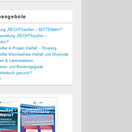
eangebote
lung „RECHTSaußen – MITTENdrin?“
usstellung „RECHTSaußen –
rin?“
ffer & Projekt Vielfalt – Diversity
ffer Klischeefreie Vielfalt und Diversität
lien & Lebensweisen
ions- und Beratungsguide
rterbuch gesucht?
r