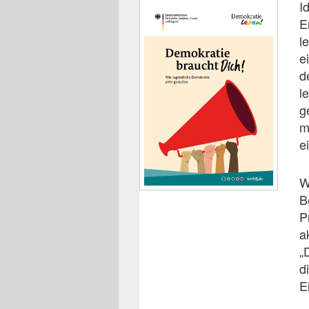
I
E
l
e
d
l
g
m
e
W
B
P
a
„
d
E