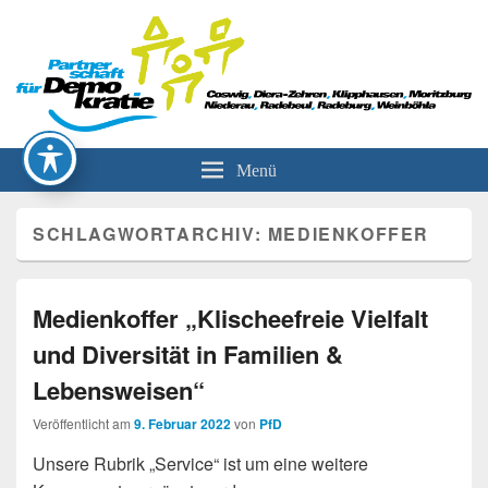
Partnerschaft für Demokratie
Menü
SCHLAGWORTARCHIV:
MEDIENKOFFER
Medienkoffer „Klischeefreie Vielfalt
und Diversität in Familien &
Lebensweisen“
Veröffentlicht am
9. Februar 2022
von
PfD
Unsere Rubrik „Service“ ist um eine weitere