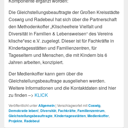
Komponente ergänzt worden:
Die Gleichstellungsbeauftragte der Großen Kreisstädte
Coswig und Radebeul hat sich über die Partnerschaft
den Methodenkoffer „Klischeefreie Vielfalt und
Diversität in Familien & Lebensweisen“ des Vereins
klische*esc e.V. zugelegt. Dieser ist für Fachkräfte in
Kindertagesstätten und Familienzentren, für
Tageseltern und Menschen, die mit Kindern bis 6
Jahren arbeiten, konzipiert.
Der Medienkoffer kann gern über die
Gleichstellungsbeauftrage ausgeliehen werden.
Weitere Informationen und die Kontaktdaten sind hier
zu finden –>
KLICK
Veröffentlicht unter
Allgemein
|
Verschlagwortet mit
Coswig
,
Demokratie leben!
,
Diversität
,
Fachkräfte
,
Familienzentrum
,
Gleichstellungsbeauftragte
,
Kindertagesstätten
,
Medienkoffer
,
Projekte
,
Radebeul