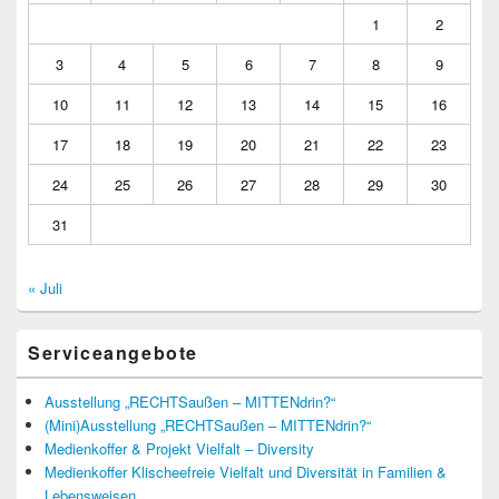
1
2
3
4
5
6
7
8
9
10
11
12
13
14
15
16
17
18
19
20
21
22
23
24
25
26
27
28
29
30
31
« Juli
Serviceangebote
Ausstellung „RECHTSaußen – MITTENdrin?“
(Mini)Ausstellung „RECHTSaußen – MITTENdrin?“
Medienkoffer & Projekt Vielfalt – Diversity
Medienkoffer Klischeefreie Vielfalt und Diversität in Familien &
Lebensweisen