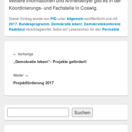
Weitere Informationen und Anmeldeflyer gibt es in der
Koordinierungs- und Fachstelle in Coswig.
Dieser Eintrag wurde von
PfD
unter
Allgemein
veröffentlicht und mit
2017
,
Bundesprogramm
,
Demokratie leben!
,
Demokratiekonferenz
,
Radebeul
verschlagwortet. Setze ein Lesezeichen für den
Permalink
.
Beitragsnavigation
Vorheriger
←
Vorherige
„Demokratie leben!“- Projekte gefördert!
Beitrag:
Nächster
Weiter
→
Projektförderung 2017
Beitrag:
Primärer
Suchen
Suchen
Seitenleisten-
Widgetbereich