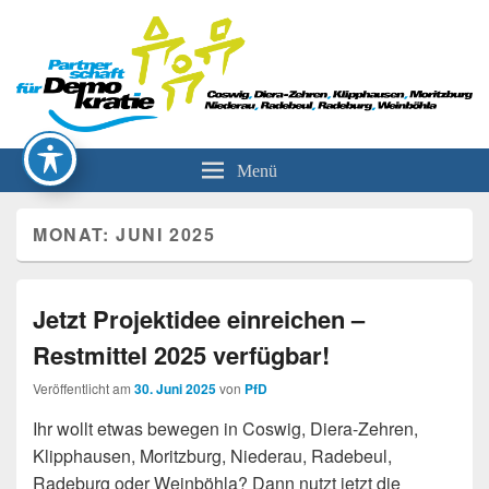
Partnerschaft für Demokratie
Menü
MONAT:
JUNI 2025
Jetzt Projektidee einreichen –
Restmittel 2025 verfügbar!
Veröffentlicht am
30. Juni 2025
von
PfD
Ihr wollt etwas bewegen in Coswig, Diera-Zehren,
Klipphausen, Moritzburg, Niederau, Radebeul,
Radeburg oder Weinböhla? Dann nutzt jetzt die