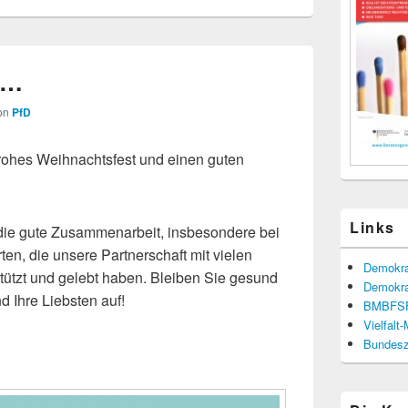
e…
on
PfD
rohes Weihnachtsfest und einen guten
Links
 die gute Zusammenarbeit, insbesondere bei
en, die unsere Partnerschaft mit vielen
Demokra
stützt und gelebt haben. Bleiben Sie gesund
Demokra
d Ihre Liebsten auf!
BMBFS
Vielfalt
Bundesze