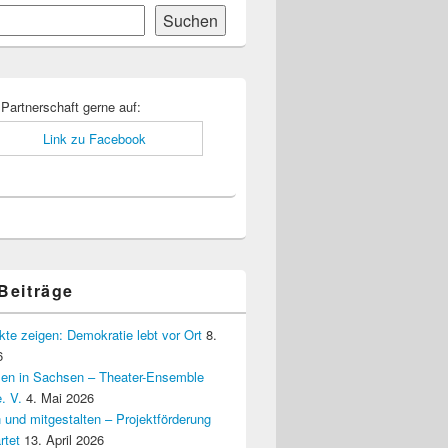
Suchen
-
ch
 Partnerschaft gerne auf:
 Beiträge
kte zeigen: Demokratie lebt vor Ort
8.
6
elen in Sachsen – Theater-Ensemble
. V.
4. Mai 2026
 und mitgestalten – Projektförderung
rtet
13. April 2026