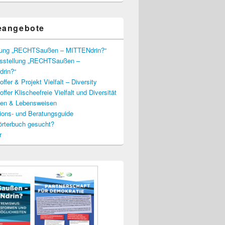
eangebote
lung „RECHTSaußen – MITTENdrin?“
usstellung „RECHTSaußen –
rin?“
ffer & Projekt Vielfalt – Diversity
ffer Klischeefreie Vielfalt und Diversität
lien & Lebensweisen
ions- und Beratungsguide
rterbuch gesucht?
r