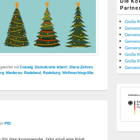
Die K
Partne
Große K
Gemeind
Gemeind
Gemeind
Gemeind
Große K
Große K
gwortet mit
Coswig
,
Demokratie leben!
,
Diera-Zehren
,
Gemeind
urg
,
Niederau
,
Radebeul
,
Radeburg
,
Weihnachtsgrüße
,
on
PfD
 für das kommende Jahr sind wie folgt