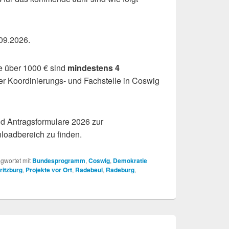
7.09.2026.
 über 1000 € sind
mindestens 4
er Koordinierungs- und Fachstelle in Coswig
nd Antragsformulare 2026 zur
loadbereich zu finden.
gwortet mit
Bundesprogramm
,
Coswig
,
Demokratie
ritzburg
,
Projekte vor Ort
,
Radebeul
,
Radeburg
,