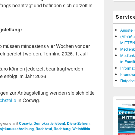
angs beantragt und befinden sich derzeit in
Servic
gstellung:
Ausstel
(Mini)A
MITTENd
ro müssen mindestens vier Wochen vor der
Medienko
eingereicht werden. Termine 2026: 1. Juli
Medienko
in Fami
Euro können jederzeit beantragt werden
Informat
Fremdwö
 erfolgt im Jahr 2026
Ratgebe
gen zur Antragstellung wenden sie sich bitte
chstelle
in Coswig.
gwortet mit
Coswig
,
Demokratie leben!
,
Diera-Zehren
,
ojektausschreibung
,
Radebeul
,
Radeburg
,
Weinböhla