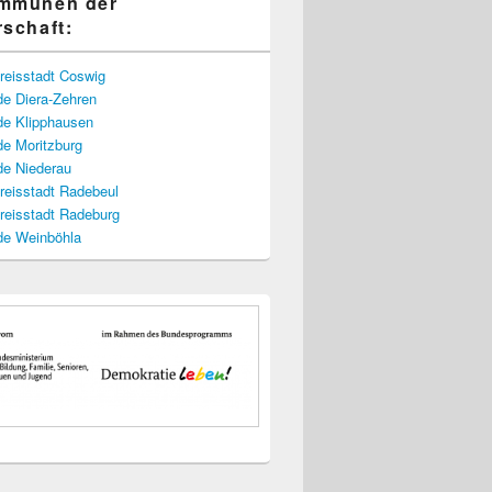
ommunen der
rschaft:
reisstadt Coswig
e Diera-Zehren
e Klipphausen
e Moritzburg
e Niederau
reisstadt Radebeul
reisstadt Radeburg
e Weinböhla