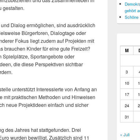
iv einzubeziehen und das Zusammenleben in
Demokrat
gestalten.
gehört a
Schöne 
g und Dialog ermöglichen, sind ausdrücklich
elsweise Bürgerforen, Dialogtage oder
derer Fokus liegt zudem auf Projekten mit
 brauchen Kinder für eine gute Freizeit?
M
Spielplätze, Sportangebote oder
deen, die diese Perspektiven sichtbar
rdern.
3
10
1
elle unterstützt Interessierte von Anfang an
17
1
ie mit praktischen Methoden und Hinweisen
h neue Projektideen einfach und sicher
24
2
31
ng des Jahres hat stattgefunden. Drei
« Juli
uro wurden bewilligt. Zusätzlich sind 11