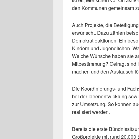
ist es, Menschen vor Ort akt
den Kommunen gemeinsam zu 
Auch Projekte, die Beteiligun
erwünscht. Dazu zählen beispi
Demokratieaktionen. Ein beson
Kindern und Jugendlichen. Was
Welche Wünsche haben sie an 
Mitbestimmung? Gefragt sind I
machen und den Austausch fö
Die Koordinierungs- und Fachst
bei der Ideenentwicklung sow
zur Umsetzung. So können auc
realisiert werden.
Bereits die erste Bündnissitzu
Großprojekte mit rund 20.000 E