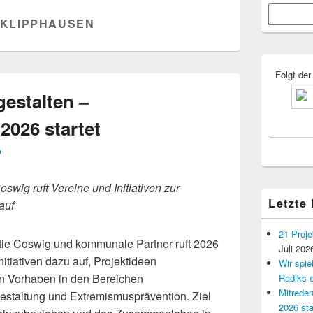
Primärer
Suchen
Seitenleisten
KLIPPHAUSEN
Widgetberei
Folgt der
estalten –
2026 startet
D
swig ruft Vereine und Initiativen zur
Letzte
auf
21 Proje
atie Coswig und kommunale Partner ruft 2026
Juli 202
itiativen dazu auf, Projektideen
Wir spi
en Vorhaben in den Bereichen
Radiks e
Mitreden
gestaltung und Extremismusprävention. Ziel
2026 sta