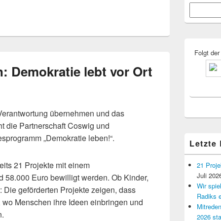
Primärer
Suchen
Seitenleisten
Widgetberei
Folgt der
n: Demokratie lebt vor Ort
erantwortung übernehmen und das
ht die Partnerschaft Coswig und
sprogramm „Demokratie leben!“.
Letzte
eits 21 Projekte mit einem
21 Proje
Juli 202
 58.000 Euro bewilligt werden. Ob Kinder,
Wir spi
Die geförderten Projekte zeigen, dass
Radiks e
, wo Menschen ihre Ideen einbringen und
Mitreden
n.
2026 sta