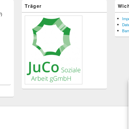
Träger
Wic
F)
Imp
Dat
Barr