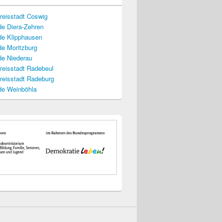
reisstadt Coswig
e Diera-Zehren
e Klipphausen
e Moritzburg
e Niederau
reisstadt Radebeul
reisstadt Radeburg
e Weinböhla