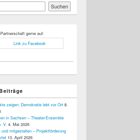
Suchen
-
ch
 Partnerschaft gerne auf:
 Beiträge
kte zeigen: Demokratie lebt vor Ort
8.
6
elen in Sachsen – Theater-Ensemble
. V.
4. Mai 2026
 und mitgestalten – Projektförderung
rtet
13. April 2026