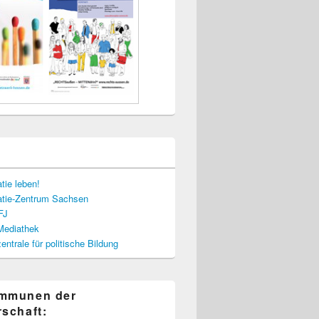
tie leben!
tie-Zentrum Sachsen
FJ
-Mediathek
ntrale für politische Bildung
ommunen der
rschaft: