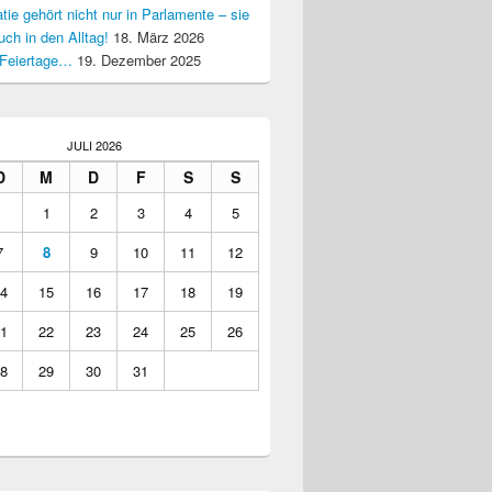
ie gehört nicht nur in Parlamente – sie
uch in den Alltag!
18. März 2026
Feiertage…
19. Dezember 2025
JULI 2026
D
M
D
F
S
S
1
2
3
4
5
7
8
9
10
11
12
4
15
16
17
18
19
1
22
23
24
25
26
8
29
30
31