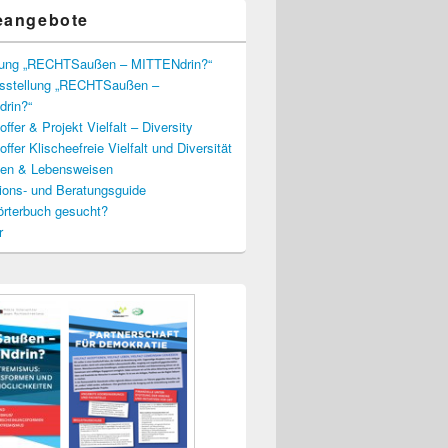
eangebote
lung „RECHTSaußen – MITTENdrin?“
usstellung „RECHTSaußen –
rin?“
ffer & Projekt Vielfalt – Diversity
ffer Klischeefreie Vielfalt und Diversität
lien & Lebensweisen
ions- und Beratungsguide
rterbuch gesucht?
r