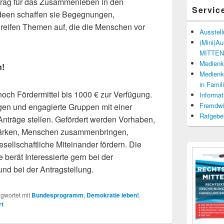
itrag für das Zusammenleben in den
Servic
Ideen schaffen sie Begegnungen,
reifen Themen auf, die die Menschen vor
Ausstel
(Mini)A
MITTENd
Medienko
n!
Medienko
in Fami
noch Fördermittel bis 1000 € zur Verfügung.
Informat
Fremdwö
ungen und engagierte Gruppen mit einer
Ratgebe
Anträge stellen. Gefördert werden Vorhaben,
stärken, Menschen zusammenbringen,
sellschaftliche Miteinander fördern. Die
 berät Interessierte gern bei der
und bei der Antragstellung.
gwortet mit
Bundesprogramm
,
Demokratie leben!
,
rt