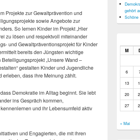
Demokrat
gehört a
em Projekte zur Gewaltprävention und
Schöne 
eiligungsprojekte sowie Angebote zur
ders. So lernen Kinder im Projekt „Hier
rei zu lösen und respektvoll miteinander
s- und Gewaltpräventionsprojekt für Kinder
M
rmittelt bereits den Jüngsten wichtige
 Beteiligungsprojekt „Unsere Wand –
talten“ gestalten Kinder und Jugendliche
6
d erleben, dass ihre Meinung zählt.
13
1
dass Demokratie im Alltag beginnt. Sie lebt
20
2
ander ins Gespräch kommen,
27
2
 kennenlernen und ihr Lebensumfeld aktiv
« Mai
nitiativen und Engagierten, die mit ihren