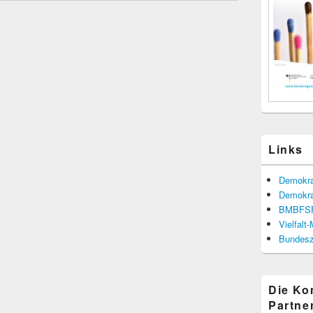
Links
Demokra
Demokra
BMBFS
Vielfalt
Bundesze
Die K
Partne