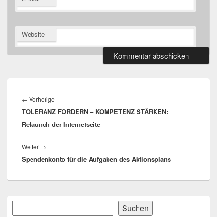
Website
Beitragsnavigation
Vorheriger
←
Vorherige
TOLERANZ FÖRDERN – KOMPETENZ STÄRKEN:
Beitrag:
Relaunch der Internetseite
Nächster
Weiter
→
Spendenkonto für die Aufgaben des Aktionsplans
Beitrag:
Primärer
Suchen
Suchen
Seitenleisten-
Widgetbereich