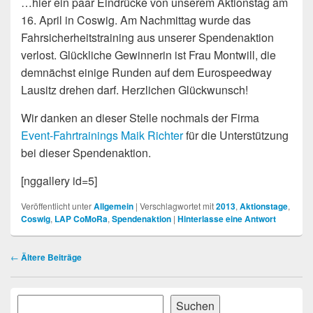
…hier ein paar Eindrücke von unserem Aktionstag am
16. April in Coswig. Am Nachmittag wurde das
Fahrsicherheitstraining aus unserer Spendenaktion
verlost. Glückliche Gewinnerin ist Frau Montwill, die
demnächst einige Runden auf dem Eurospeedway
Lausitz drehen darf. Herzlichen Glückwunsch!
Wir danken an dieser Stelle nochmals der Firma
Event-Fahrtrainings Maik Richter
für die Unterstützung
bei dieser Spendenaktion.
[nggallery id=5]
Veröffentlicht unter
Allgemein
|
Verschlagwortet mit
2013
,
Aktionstage
,
Coswig
,
LAP CoMoRa
,
Spendenaktion
|
Hinterlasse eine Antwort
Beitragsnavigation
←
Ältere Beiträge
Primärer
Suchen
Suchen
Seitenleisten-