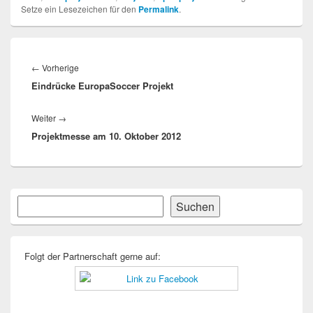
Setze ein Lesezeichen für den
Permalink
.
Beitragsnavigation
Vorheriger
←
Vorherige
Eindrücke EuropaSoccer Projekt
Beitrag:
Nächster
Weiter
→
Projektmesse am 10. Oktober 2012
Beitrag:
Primärer
Suchen
Suchen
Seitenleisten-
Widgetbereich
Folgt der Partnerschaft gerne auf: