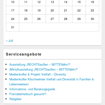
10
11
12
13
14
15
16
17
18
19
20
21
22
23
24
25
26
27
28
29
30
31
« Juli
Serviceangebote
Ausstellung „RECHTSaußen – MITTENdrin?“
(Mini)Ausstellung „RECHTSaußen – MITTENdrin?“
Medienkoffer & Projekt Vielfalt – Diversity
Medienkoffer Klischeefreie Vielfalt und Diversität in Familien &
Lebensweisen
Informations- und Beratungsguide
Fremdwörterbuch gesucht?
Ratgeber