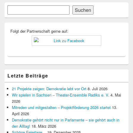
Primärer
Suchen
Suchen
Seitenleisten-
Widgetbereich
Folgt der Partnerschaft gerne auf:
Letzte Beiträge
21 Projekte zeigen: Demokratie lebt vor Ort
8. Juli 2026
Wir spielen in Sachsen – Theater-Ensemble Radiks e. V.
4. Mai
2026
Mitreden und mitgestalten – Projektförderung 2026 startet
13.
April 2026
Demokratie gehört nicht nur in Parlamente – sie gehört auch in
den Alltag!
18. März 2026
Schöne Feiertage…
19. Dezember 2025