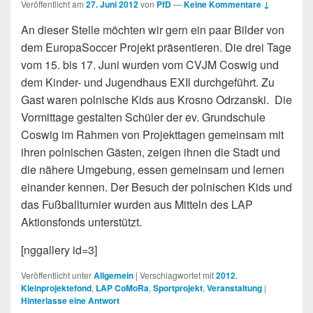
Veröffentlicht am
27. Juni 2012
von
PfD
—
Keine Kommentare ↓
An dieser Stelle möchten wir gern ein paar Bilder von
dem EuropaSoccer Projekt präsentieren. Die drei Tage
vom 15. bis 17. Juni wurden vom CVJM Coswig und
dem Kinder- und Jugendhaus EXIl durchgeführt. Zu
Gast waren polnische Kids aus Krosno Odrzanski. Die
Vormittage gestalten Schüler der ev. Grundschule
Coswig im Rahmen von Projekttagen gemeinsam mit
ihren polnischen Gästen, zeigen ihnen die Stadt und
die nähere Umgebung, essen gemeinsam und lernen
einander kennen. Der Besuch der polnischen Kids und
das Fußballturnier wurden aus Mitteln des LAP
Aktionsfonds unterstützt.
[nggallery id=3]
Veröffentlicht unter
Allgemein
|
Verschlagwortet mit
2012
,
Kleinprojektefond
,
LAP CoMoRa
,
Sportprojekt
,
Veranstaltung
|
Hinterlasse eine Antwort