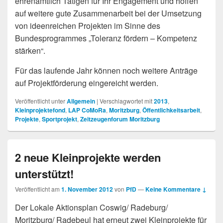
ehrenamtlich Tätigen für Ihr Engagement und hoffen
auf weitere gute Zusammenarbeit bei der Umsetzung
von ideenreichen Projekten im Sinne des
Bundesprogrammes „Toleranz fördern – Kompetenz
stärken“.
Für das laufende Jahr können noch weitere Anträge
auf Projektförderung eingereicht werden.
Veröffentlicht unter
Allgemein
|
Verschlagwortet mit
2013
,
Kleinprojektefond
,
LAP CoMoRa
,
Moritzburg
,
Öffentlichkeitsarbeit
,
Projekte
,
Sportprojekt
,
Zeitzeugenforum Moritzburg
2 neue Kleinprojekte werden
unterstützt!
Veröffentlicht am
1. November 2012
von
PfD
—
Keine Kommentare ↓
Der Lokale Aktionsplan Coswig/ Radeburg/
Moritzburg/ Radebeul hat erneut zwei Kleinprojekte für