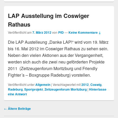
LAP Ausstellung im Coswiger
Rathaus
Veröffentlicht am
7. März 2012
von
PfD
—
Keine Kommentare ↓
Die LAP Austelleung „Danke LAP!“ wird vom 19. März
bis 16. Mai 2012 im Coswiger Rathaus zu sehen sein.
Neben den vielen Aktionen aus der Vergangenheit,
werden sich auch die zwei neu geförderten Projekte
2011 (Zeitzeugenforum Moritzburg und Friendly
Fighter´s – Boxgruppe Radeburg) vorstellen.
Veröffentlicht unter
Allgemein
|
Verschlagwortet mit
2012
,
Coswig
,
Radeburg
,
Sportprojekt
,
Zeitzeugenforum Moritzburg
|
Hinterlasse
eine Antwort
Beitragsnavigation
←
Ältere Beiträge