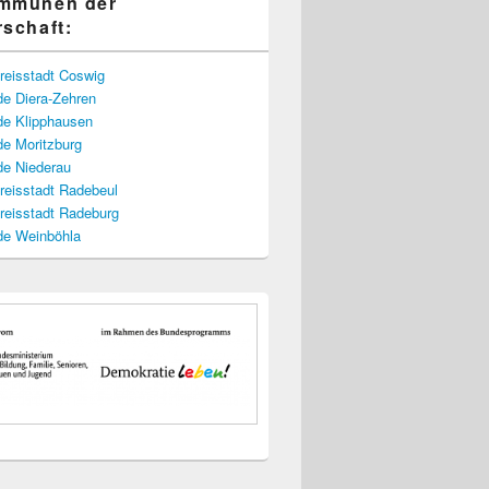
ommunen der
rschaft:
reisstadt Coswig
e Diera-Zehren
e Klipphausen
e Moritzburg
e Niederau
reisstadt Radebeul
reisstadt Radeburg
e Weinböhla