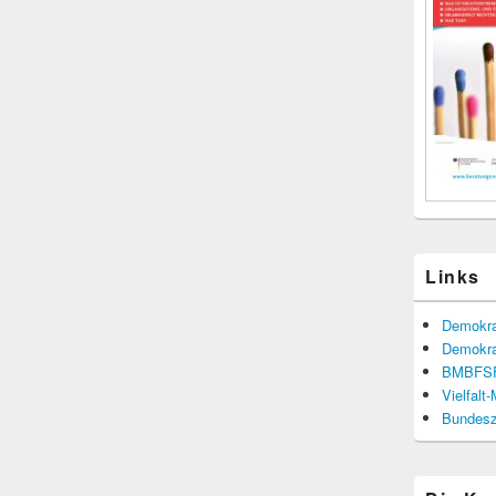
Links
Demokra
Demokra
BMBFS
Vielfalt
Bundesze