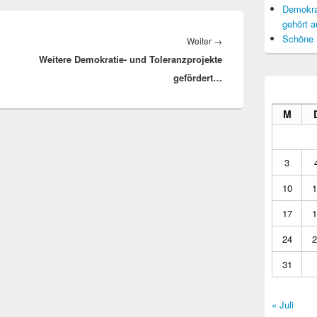
Demokrat
gehört a
Schöne 
Nächster
Weiter
→
Weitere Demokratie- und Toleranzprojekte
Beitrag:
gefördert…
M
3
10
1
17
1
24
2
31
« Juli