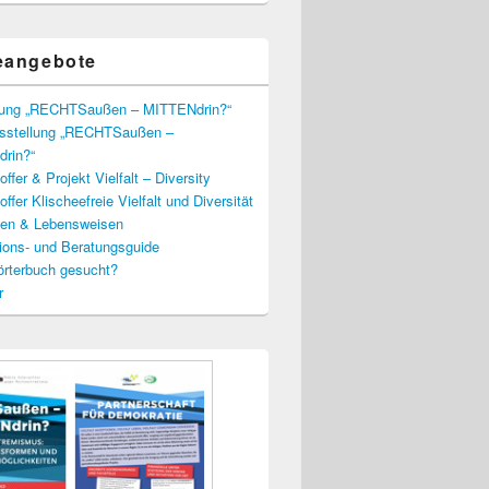
eangebote
lung „RECHTSaußen – MITTENdrin?“
usstellung „RECHTSaußen –
rin?“
ffer & Projekt Vielfalt – Diversity
ffer Klischeefreie Vielfalt und Diversität
lien & Lebensweisen
ions- und Beratungsguide
rterbuch gesucht?
r