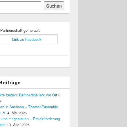
Suchen
-
ch
 Partnerschaft gerne auf:
 Beiträge
kte zeigen: Demokratie lebt vor Ort
8.
6
elen in Sachsen – Theater-Ensemble
. V.
4. Mai 2026
 und mitgestalten – Projektförderung
rtet
13. April 2026