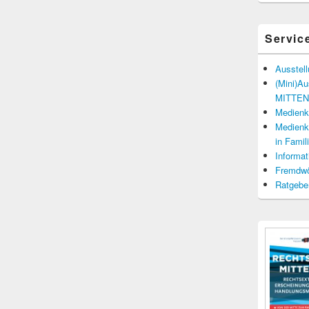
Servic
Ausstel
(Mini)A
MITTENd
Medienko
Medienko
in Fami
Informat
Fremdwö
Ratgebe