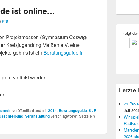
Primärer
Suchen
Seitenleisten
de ist online…
Widgetberei
n
PfD
Folgt der
den Projektmessen (Gymnasium Coswig/
r Kreisjugendring Meißen e.V. eine
ojektergebnis ist ein
Beratungsguide in
 gern verlinkt werden.
Letzte
en.
21 Proje
Juli 202
gemein
veröffentlicht und mit
2014
,
Beratungsguide
,
KJR
usschreibung
,
Veranstaltung
verschlagwortet. Setze ein
Wir spi
Radiks e
Mitreden
2026 sta