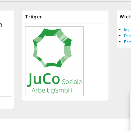
Träger
Wic
F)
Imp
Dat
Barr