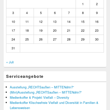
1
2
3
4
5
6
7
8
9
10
11
12
13
14
15
16
17
18
19
20
21
22
23
24
25
26
27
28
29
30
31
« Juli
Serviceangebote
Ausstellung „RECHTSaußen – MITTENdrin?“
(Mini)Ausstellung „RECHTSaußen – MITTENdrin?“
Medienkoffer & Projekt Vielfalt – Diversity
Medienkoffer Klischeefreie Vielfalt und Diversität in Familien &
Lebensweisen