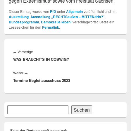
gegen Extremismus“ sowie vom Freistaat Sachsen.
Dieser Eintrag wurde von
PfD
unter
Allgemein
veröffentlicht und mit
Ausstellung
,
Ausstellung „RECHTSaußen – MITTENdrin?“
,
Bundesprogramm
,
Demokratie leben!
verschlagwortet. Setze ein
Lesezeichen für den
Permalink
.
Beitragsnavigation
Vorheriger
←
Vorherige
WAS BRAUCHT’S IN COSWIG?
Beitrag:
Nächster
Weiter
→
Termine Begleitausschuss 2023
Beitrag:
Primärer
Suchen
Suchen
Seitenleisten-
Widgetbereich
Folgt der Partnerschaft gerne auf: