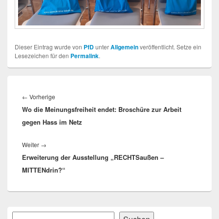
Dieser Eintrag wurde von
PfD
unter
Allgemein
veröffentlicht. Setze ein
Lesezeichen für den
Permalink
.
Beitragsnavigation
Vorheriger
←
Vorherige
Wo die Meinungsfreiheit endet: Broschüre zur Arbeit
Beitrag:
gegen Hass im Netz
Nächster
Weiter
→
Erweiterung der Ausstellung „RECHTSaußen –
Beitrag:
MITTENdrin?“
Primärer
Suchen