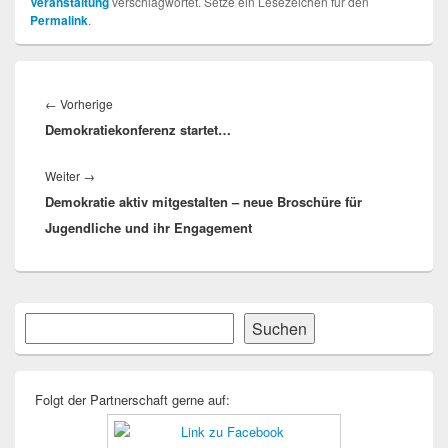
Veranstaltung
verschlagwortet. Setze ein Lesezeichen für den
Permalink
.
Beitragsnavigation
Vorheriger
←
Vorherige
Demokratiekonferenz startet…
Beitrag:
Nächster
Weiter
→
Demokratie aktiv mitgestalten – neue Broschüre für
Beitrag:
Jugendliche und ihr Engagement
Primärer
Suchen
Suchen
Seitenleisten-
Widgetbereich
Folgt der Partnerschaft gerne auf: