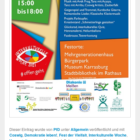
Dieser Eintrag wurde von
PfD
unter
Allgemein
veröffentlicht und mit
Coswig
,
Demokratie leben!
,
Fest der Vielfalt
,
Interkulturelle Woche
,