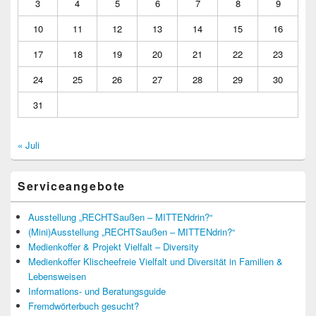
3
4
5
6
7
8
9
10
11
12
13
14
15
16
17
18
19
20
21
22
23
24
25
26
27
28
29
30
31
« Juli
Serviceangebote
Ausstellung „RECHTSaußen – MITTENdrin?“
(Mini)Ausstellung „RECHTSaußen – MITTENdrin?“
Medienkoffer & Projekt Vielfalt – Diversity
Medienkoffer Klischeefreie Vielfalt und Diversität in Familien &
Lebensweisen
Informations- und Beratungsguide
Fremdwörterbuch gesucht?