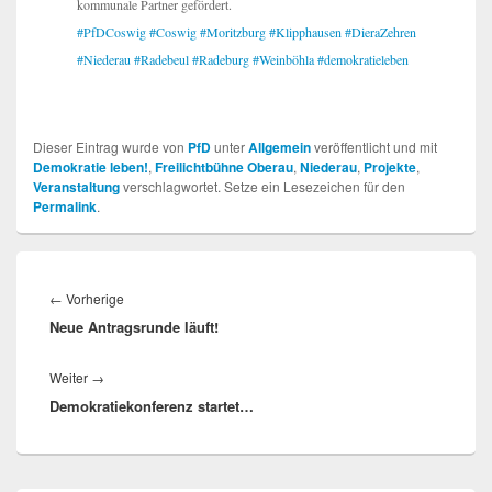
kommunale Partner gefördert.
#PfDCoswig
#Coswig
#Moritzburg
#Klipphausen
#DieraZehren
#Niederau
#Radebeul
#Radeburg
#Weinböhla
#demokratieleben
Dieser Eintrag wurde von
PfD
unter
Allgemein
veröffentlicht und mit
Demokratie leben!
,
Freilichtbühne Oberau
,
Niederau
,
Projekte
,
Veranstaltung
verschlagwortet. Setze ein Lesezeichen für den
Permalink
.
Beitragsnavigation
Vorheriger
←
Vorherige
Neue Antragsrunde läuft!
Beitrag:
Nächster
Weiter
→
Demokratiekonferenz startet…
Beitrag: