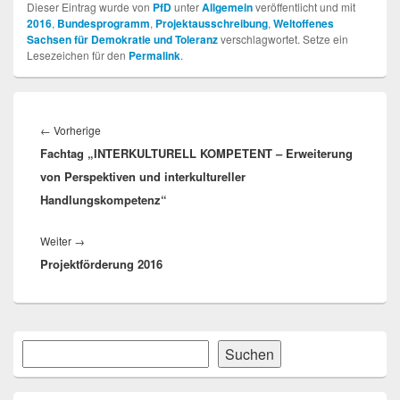
Dieser Eintrag wurde von
PfD
unter
Allgemein
veröffentlicht und mit
2016
,
Bundesprogramm
,
Projektausschreibung
,
Weltoffenes
Sachsen für Demokratie und Toleranz
verschlagwortet. Setze ein
Lesezeichen für den
Permalink
.
Beitragsnavigation
Vorheriger
←
Vorherige
Fachtag „INTERKULTURELL KOMPETENT – Erweiterung
Beitrag:
von Perspektiven und interkultureller
Handlungskompetenz“
Nächster
Weiter
→
Projektförderung 2016
Beitrag:
Primärer
Suchen
Suchen
Seitenleisten-
Widgetbereich