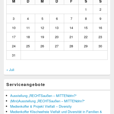
M
D
M
D
F
S
S
1
2
3
4
5
6
7
8
9
10
11
12
13
14
15
16
17
18
19
20
21
22
23
24
25
26
27
28
29
30
31
« Juli
Serviceangebote
Ausstellung „RECHTSaußen – MITTENdrin?“
(Mini)Ausstellung „RECHTSaußen – MITTENdrin?“
Medienkoffer & Projekt Vielfalt – Diversity
Medienkoffer Klischeefreie Vielfalt und Diversität in Familien &