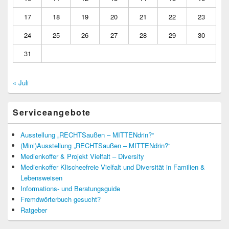
17
18
19
20
21
22
23
24
25
26
27
28
29
30
31
« Juli
Serviceangebote
Ausstellung „RECHTSaußen – MITTENdrin?“
(Mini)Ausstellung „RECHTSaußen – MITTENdrin?“
Medienkoffer & Projekt Vielfalt – Diversity
Medienkoffer Klischeefreie Vielfalt und Diversität in Familien &
Lebensweisen
Informations- und Beratungsguide
Fremdwörterbuch gesucht?
Ratgeber