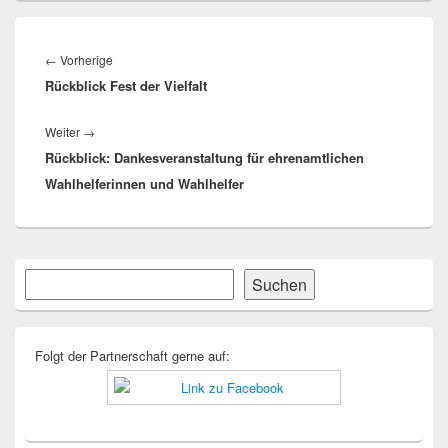
Beitragsnavigation
Vorheriger
←
Vorherige
Rückblick Fest der Vielfalt
Beitrag:
Nächster
Weiter
→
Rückblick: Dankesveranstaltung für ehrenamtlichen
Beitrag:
Wahlhelferinnen und Wahlhelfer
Primärer
Suchen
Suchen
Seitenleisten-
Widgetbereich
Folgt der Partnerschaft gerne auf: