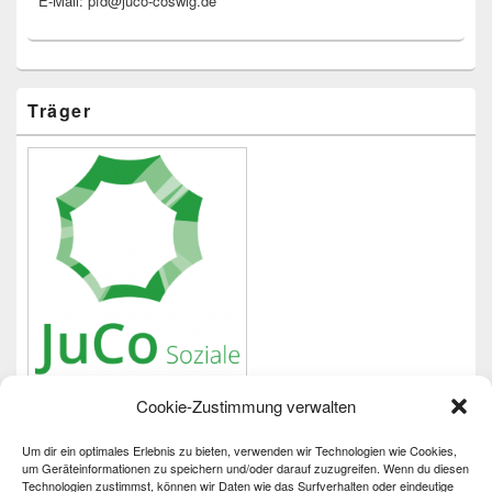
E-Mail: pfd@juco-coswig.de
Träger
Cookie-Zustimmung verwalten
Um dir ein optimales Erlebnis zu bieten, verwenden wir Technologien wie Cookies,
Wichtiges
um Geräteinformationen zu speichern und/oder darauf zuzugreifen. Wenn du diesen
Technologien zustimmst, können wir Daten wie das Surfverhalten oder eindeutige