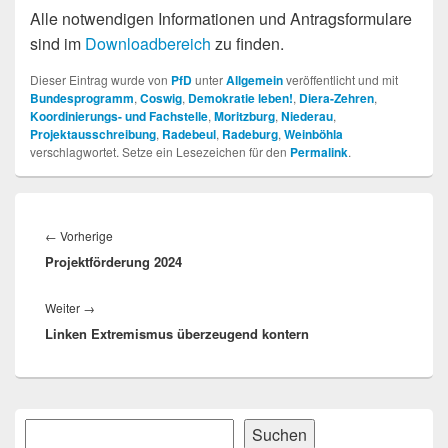
Alle notwendigen Informationen und Antragsformulare
sind im
Downloadbereich
zu finden.
Dieser Eintrag wurde von
PfD
unter
Allgemein
veröffentlicht und mit
Bundesprogramm
,
Coswig
,
Demokratie leben!
,
Diera-Zehren
,
Koordinierungs- und Fachstelle
,
Moritzburg
,
Niederau
,
Projektausschreibung
,
Radebeul
,
Radeburg
,
Weinböhla
verschlagwortet. Setze ein Lesezeichen für den
Permalink
.
Beitragsnavigation
Vorheriger
←
Vorherige
Projektförderung 2024
Beitrag:
Nächster
Weiter
→
Linken Extremismus überzeugend kontern
Beitrag:
Primärer
Suchen
Suchen
Seitenleisten-