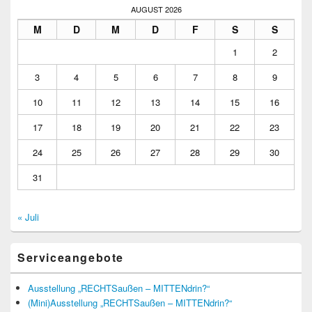
AUGUST 2026
M
D
M
D
F
S
S
1
2
3
4
5
6
7
8
9
10
11
12
13
14
15
16
17
18
19
20
21
22
23
24
25
26
27
28
29
30
31
« Juli
Serviceangebote
Ausstellung „RECHTSaußen – MITTENdrin?“
(Mini)Ausstellung „RECHTSaußen – MITTENdrin?“