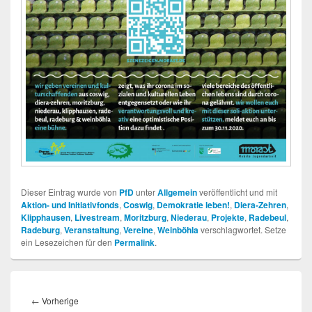
Dieser Eintrag wurde von
PfD
unter
Allgemein
veröffentlicht und mit
Aktion- und Initiativfonds
,
Coswig
,
Demokratie leben!
,
Diera-Zehren
,
Klipphausen
,
Livestream
,
Moritzburg
,
Niederau
,
Projekte
,
Radebeul
,
Radeburg
,
Veranstaltung
,
Vereine
,
Weinböhla
verschlagwortet. Setze
ein Lesezeichen für den
Permalink
.
Beitragsnavigation
Vorheriger
←
Vorherige