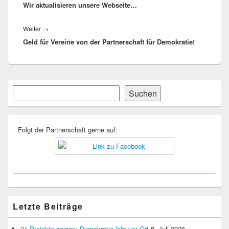
Wir aktualisieren unsere Webseite…
Beitrag:
Nächster
Weiter
→
Geld für Vereine von der Partnerschaft für Demokratie!
Beitrag:
Primärer
Suchen
Suchen
Seitenleisten-
Widgetbereich
Folgt der Partnerschaft gerne auf:
Letzte Beiträge
21 Projekte zeigen: Demokratie lebt vor Ort
8. Juli 2026