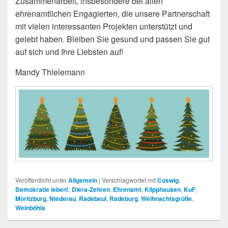
Zusammenarbeit, insbesondere bei allen
ehrenamtlichen Engagierten, die unsere Partnerschaft
mit vielen interessanten Projekten unterstützt und
gelebt haben. Bleiben Sie gesund und passen Sie gut
auf sich und Ihre Liebsten auf!
Mandy Thielemann
Veröffentlicht unter
Allgemein
|
Verschlagwortet mit
Coswig
,
Demokratie leben!
,
Diera-Zehren
,
Ehrenamt
,
Klipphausen
,
KuF
,
Moritzburg
,
Niederau
,
Radebeul
,
Radeburg
,
Weihnachtsgrüße
,
Weinböhla