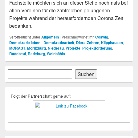
Fachstelle möchten sich an dieser Stelle nochmals bei
allen Vereinen für die zahlreichen gelungenen
Projekte während der herausfordernden Corona Zeit
bedanken.
Veröffentlicht unter
Allgemein
|
Verschlagwortet mit
Coswig
,
Demokratie leben!
,
Demokratiearbeit
,
Diera-Zehren
,
Klipphausen
,
MORAST
,
Moritzburg
,
Niederau
,
Projekte
,
Projektförderung
,
Radebeul
,
Radeburg
,
Weinböhla
Primärer
Suchen
Suchen
Seitenleisten-
Widgetbereich
Folgt der Partnerschaft gerne auf: