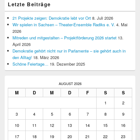
Letzte Beiträge
21 Projekte zeigen: Demokratie lebt vor Ort
8. Juli 2026
Wir spielen in Sachsen – Theater-Ensemble Radiks e. V.
4. Mai
2026
Mitreden und mitgestalten – Projektförderung 2026 startet
13.
April 2026
Demokratie gehört nicht nur in Parlamente – sie gehört auch in
den Alltag!
18. März 2026
Schöne Feiertage…
19. Dezember 2025
AUGUST 2026
M
D
M
D
F
S
S
1
2
3
4
5
6
7
8
9
10
11
12
13
14
15
16
17
18
19
20
21
22
23