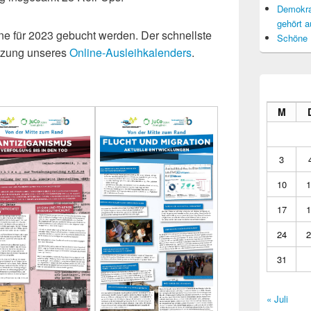
Demokrat
gehört a
ne für 2023 gebucht werden. Der schnellste
Schöne 
utzung unseres
Online-Ausleihkalenders
.
M
3
10
1
17
1
24
2
31
« Juli