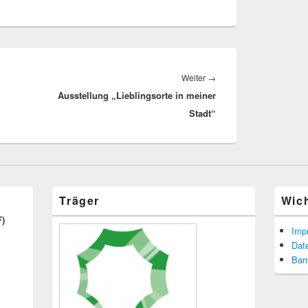
Nächster
Weiter
→
Ausstellung „Lieblingsorte in meiner
Beitrag:
Stadt“
Träger
Wic
F)
Imp
Dat
Barr