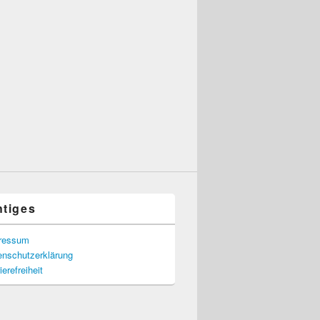
htiges
ressum
enschutzerklärung
ierefreiheit