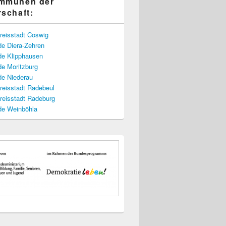
ommunen der
rschaft:
reisstadt Coswig
e Diera-Zehren
e Klipphausen
e Moritzburg
e Niederau
reisstadt Radebeul
reisstadt Radeburg
e Weinböhla