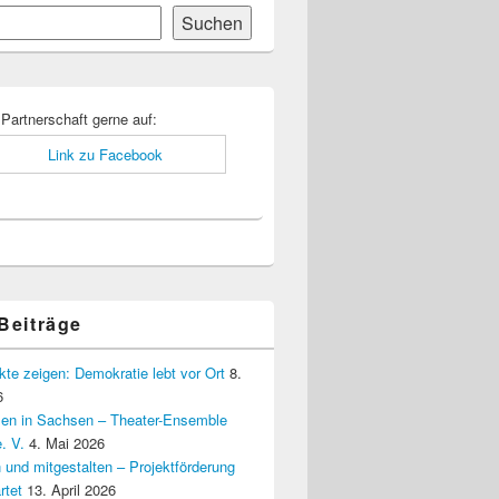
Suchen
-
ch
 Partnerschaft gerne auf:
 Beiträge
kte zeigen: Demokratie lebt vor Ort
8.
6
elen in Sachsen – Theater-Ensemble
. V.
4. Mai 2026
 und mitgestalten – Projektförderung
rtet
13. April 2026