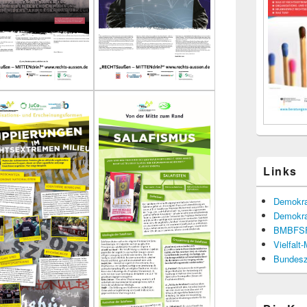
Links
Demokra
Demokra
BMBFS
Vielfalt
Bundesze