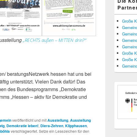
Die K
Partne
Große K
Gemeind
Gemeind
usstellung
„RECHTS außen – MITTEN drin?“
Gemeind
Gemeind
Große K
Große K
Gemeind
n/ beratungsNetzwerk hessen hat uns bei
äftig unterstützt. Vielen Dank dafür! Das
ahmen des Bundesprogramms „Demokratie
mms „Hessen – aktiv für Demokratie und
gemein
veröffentlicht und mit
Ausstellung
,
Ausstellung
wig
,
Demokratie leben!
,
Diera-Zehren
,
Klipphausen
,
böhla
verschlagwortet. Setze ein Lesezeichen für den