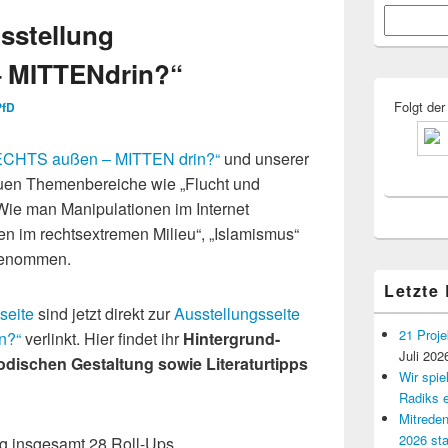
Primärer
Suchen
Seitenleisten
sstellung
Widgetberei
 MITTENdrin?“
Folgt der
PfD
ECHTS außen – MITTEN drin?“
und unserer
euen Themenbereiche wie „Flucht und
„Wie man Manipulationen im Internet
n im rechtsextremen Milieu“, „Islamismus“
genommen.
Letzte
seite
sind jetzt direkt zur
Ausstellungsseite
21 Proje
n?“
verlinkt. Hier findet ihr
Hintergrund-
Juli 202
odischen Gestaltung sowie Literaturtipps
Wir spi
Radiks e
Mitreden
2026 sta
ng insgesamt 28 Roll-Ups.