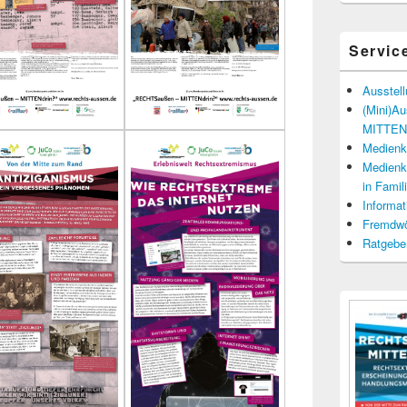
Servic
Ausstel
(Mini)A
MITTENd
Medienko
Medienko
in Fami
Informat
Fremdwö
Ratgebe