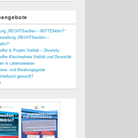
eangebote
lung „RECHTSaußen – MITTENdrin?“
usstellung „RECHTSaußen –
rin?“
ffer & Projekt Vielfalt – Diversity
ffer Klischeefreie Vielfalt und Diversität
lien & Lebensweisen
ions- und Beratungsguide
rterbuch gesucht?
r