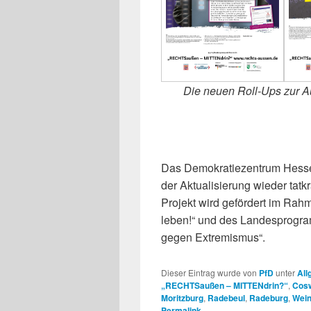
Die neuen Roll-Ups zur A
Das Demokratiezentrum Hesse
der Aktualisierung wieder tatkr
Projekt wird gefördert im R
leben!“ und des Landesprogra
gegen Extremismus“.
Dieser Eintrag wurde von
PfD
unter
All
„RECHTSaußen – MITTENdrin?“
,
Cos
Moritzburg
,
Radebeul
,
Radeburg
,
Wein
Permalink
.