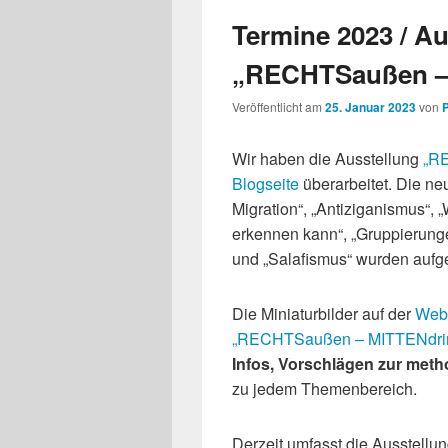
Termine 2023 / Au
„RECHTSaußen –
Veröffentlicht am
25. Januar 2023
von
Wir haben die Ausstellung
„R
Blogseite
überarbeitet. Die n
Migration“, „Antiziganismus“, 
erkennen kann“, „Gruppierunge
und „Salafismus“ wurden auf
Die Miniaturbilder auf der
Web
„RECHTSaußen – MITTENdri
Infos, Vorschlägen zur meth
zu jedem Themenbereich.
Derzeit umfasst die Ausstellu