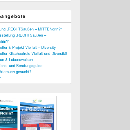
eangebote
lung „RECHTSaußen – MITTENdrin?“
usstellung „RECHTSaußen –
rin?“
ffer & Projekt Vielfalt – Diversity
ffer Klischeefreie Vielfalt und Diversität
lien & Lebensweisen
ions- und Beratungsguide
rterbuch gesucht?
r