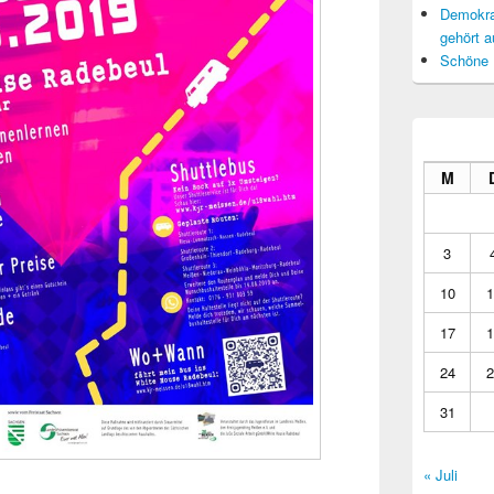
Demokrat
gehört a
Schöne 
M
3
10
1
17
1
24
2
31
« Juli