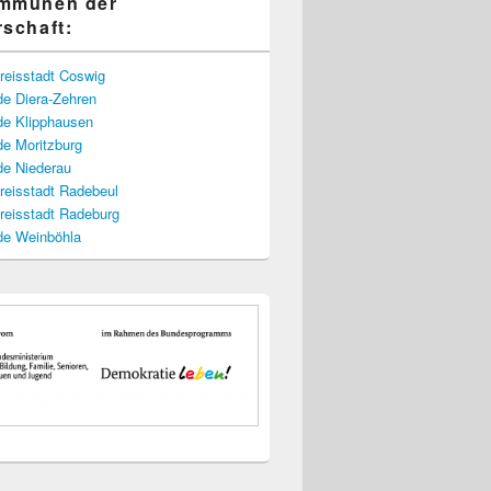
ommunen der
rschaft:
reisstadt Coswig
e Diera-Zehren
e Klipphausen
e Moritzburg
e Niederau
reisstadt Radebeul
reisstadt Radeburg
e Weinböhla