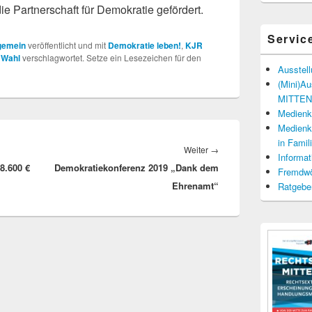
ie Partnerschaft für Demokratie gefördert.
Servic
gemein
veröffentlicht und mit
Demokratie leben!
,
KJR
 Wahl
verschlagwortet. Setze ein Lesezeichen für den
Ausstel
(Mini)A
MITTENd
Medienko
Medienko
in Fami
Nächster
Weiter
→
Informat
8.600 €
Demokratiekonferenz 2019 „Dank dem
Beitrag:
Fremdwö
Ehrenamt“
Ratgebe