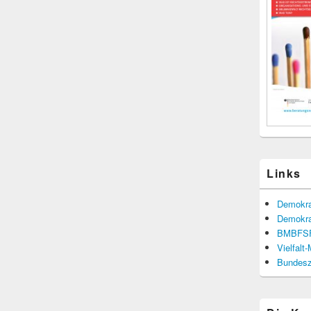
Links
Demokra
Demokra
BMBFS
Vielfalt
Bundesze