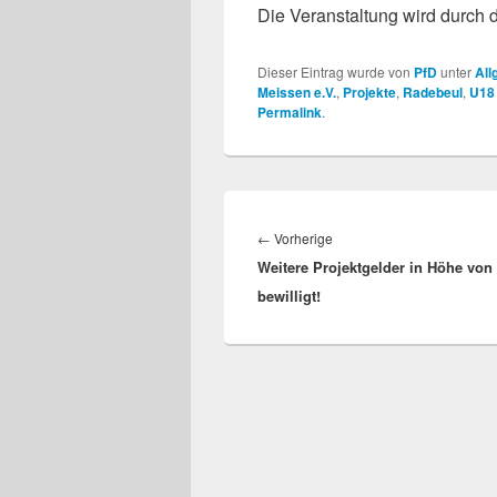
Die Veranstaltung wird durch d
Dieser Eintrag wurde von
PfD
unter
All
Meissen e.V.
,
Projekte
,
Radebeul
,
U18
Permalink
.
Beitragsnavigation
Vorheriger
←
Vorherige
Weitere Projektgelder in Höhe von 
Beitrag:
bewilligt!