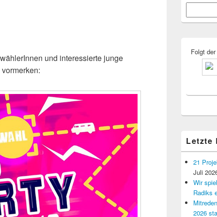
Primärer
Suchen
Seitenleisten
Widgetberei
Folgt der
wählerInnen und interessierte junge
 vormerken:
Letzte
21 Proje
Juli 202
Wir spi
Radiks e
Mitreden
2026 sta