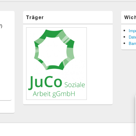
Träger
Wic
F)
Imp
Dat
Barr