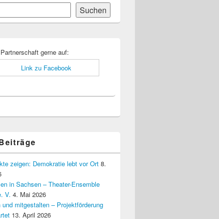
Suchen
-
ch
 Partnerschaft gerne auf:
 Beiträge
kte zeigen: Demokratie lebt vor Ort
8.
6
elen in Sachsen – Theater-Ensemble
. V.
4. Mai 2026
 und mitgestalten – Projektförderung
rtet
13. April 2026