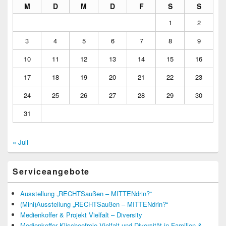
M
D
M
D
F
S
S
1
2
3
4
5
6
7
8
9
10
11
12
13
14
15
16
17
18
19
20
21
22
23
24
25
26
27
28
29
30
31
« Juli
Serviceangebote
Ausstellung „RECHTSaußen – MITTENdrin?“
(Mini)Ausstellung „RECHTSaußen – MITTENdrin?“
Medienkoffer & Projekt Vielfalt – Diversity
Medienkoffer Klischeefreie Vielfalt und Diversität in Familien &