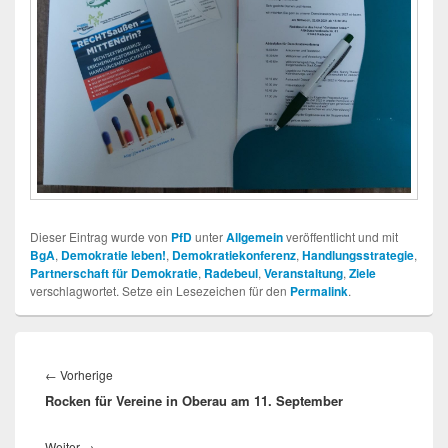
Dieser Eintrag wurde von
PfD
unter
Allgemein
veröffentlicht und mit
BgA
,
Demokratie leben!
,
Demokratiekonferenz
,
Handlungsstrategie
,
Partnerschaft für Demokratie
,
Radebeul
,
Veranstaltung
,
Ziele
verschlagwortet. Setze ein Lesezeichen für den
Permalink
.
Beitragsnavigation
Vorheriger
←
Vorherige
Rocken für Vereine in Oberau am 11. September
Beitrag:
Nächster
Weiter
→