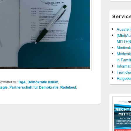
Servic
Ausstel
(Mini)A
MITTENd
Medienko
Medienko
in Fami
Informat
Fremdwö
Ratgebe
gwortet mit
BgA
,
Demokratie leben!
,
tegie
,
Partnerschaft für Demokratie
,
Radebeul
,