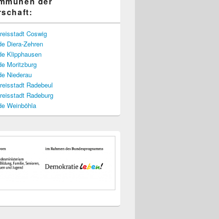
ommunen der
rschaft:
reisstadt Coswig
e Diera-Zehren
e Klipphausen
e Moritzburg
e Niederau
reisstadt Radebeul
reisstadt Radeburg
e Weinböhla