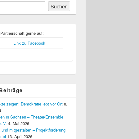
Suchen
-
ch
 Partnerschaft gerne auf:
 Beiträge
kte zeigen: Demokratie lebt vor Ort
8.
6
elen in Sachsen – Theater-Ensemble
. V.
4. Mai 2026
 und mitgestalten – Projektförderung
rtet
13. April 2026