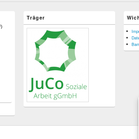
Träger
Wic
F)
Imp
Dat
Barr