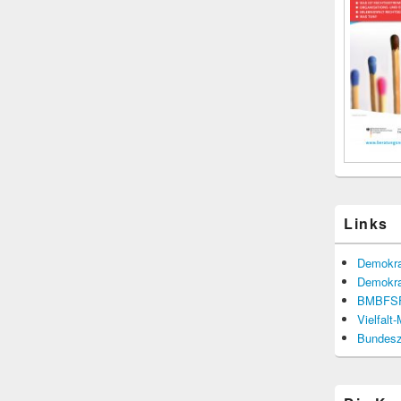
Links
Demokra
Demokra
BMBFS
Vielfalt
Bundesze