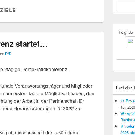
Primärer
Suchen
Seitenleisten
ZIELE
Widgetberei
Folgt der
enz startet…
von
PfD
ige 2tägige Demokratiekonferenz.
unale Verantwortungsträger und Mitglieder
Letzte
n am ersten Tag die Möglichkeit haben, den
htung der Arbeit in der Partnerschaft für
21 Proje
Juli 202
d neue Herausforderungen für 2022 zu
Wir spi
Radiks e
Mitreden
Begleitausschuss mit der zukünftigen
2026 sta