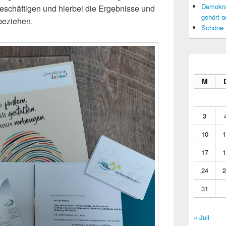
Demokrat
beschäftigen und hierbei die Ergebnisse und
gehört a
beziehen.
Schöne 
M
3
10
1
17
1
24
2
31
« Juli