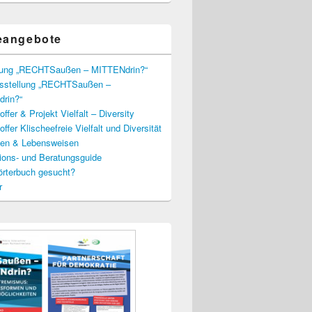
eangebote
lung „RECHTSaußen – MITTENdrin?“
usstellung „RECHTSaußen –
rin?“
ffer & Projekt Vielfalt – Diversity
ffer Klischeefreie Vielfalt und Diversität
lien & Lebensweisen
ions- und Beratungsguide
rterbuch gesucht?
r