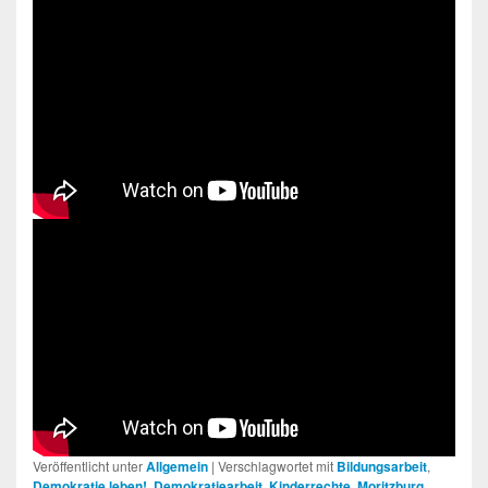
Veröffentlicht unter
Allgemein
|
Verschlagwortet mit
Bildungsarbeit
,
Demokratie leben!
,
Demokratiearbeit
,
Kinderrechte
,
Moritzburg
,