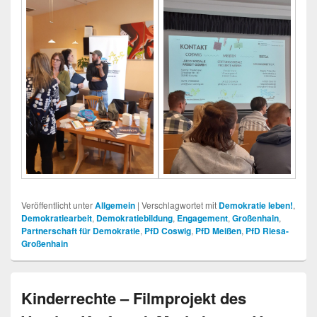
Veröffentlicht unter
Allgemein
|
Verschlagwortet mit
Demokratie leben!
,
Demokratiearbeit
,
Demokratiebildung
,
Engagement
,
Großenhain
,
Partnerschaft für Demokratie
,
PfD Coswig
,
PfD Meißen
,
PfD Riesa-
Großenhain
Kinderrechte – Filmprojekt des