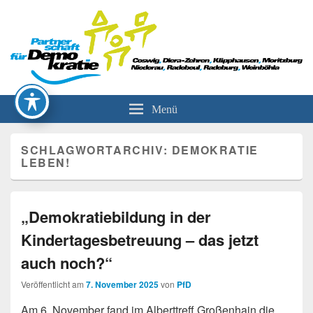
Partnerschaft für Demokratie
Menü
SCHLAGWORTARCHIV:
DEMOKRATIE
LEBEN!
„Demokratiebildung in der
Kindertagesbetreuung – das jetzt
auch noch?“
Veröffentlicht am
7. November 2025
von
PfD
Am 6. November fand im Alberttreff Großenhain die