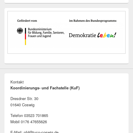
Kontakt
Koordinierungs- und Fachstelle (KuF)
Dresdner Str. 30
01640 Coswig
Telefon 03523 701865
Mobil 0176 47655626
E-Mail: pfd@juco-coswig.de