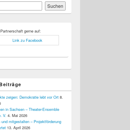
Suchen
-
ch
 Partnerschaft gerne auf:
 Beiträge
kte zeigen: Demokratie lebt vor Ort
8.
6
elen in Sachsen – Theater-Ensemble
. V.
4. Mai 2026
 und mitgestalten – Projektförderung
rtet
13. April 2026