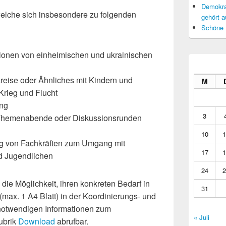
Demokrat
elche sich insbesondere zu folgenden
gehört a
Schöne 
ionen von einheimischen und ukrainischen
n
reise oder Ähnliches mit Kindern und
M
rieg und Flucht
ung
3
 Themenabende oder Diskussionsrunden
10
1
ng von Fachkräften zum Umgang mit
17
1
nd Jugendlichen
24
2
die Möglichkeit, ihren konkreten Bedarf in
31
max. 1 A4 Blatt) in der Koordinierungs- und
 notwendigen Informationen zum
« Juli
ubrik
Download
abrufbar.