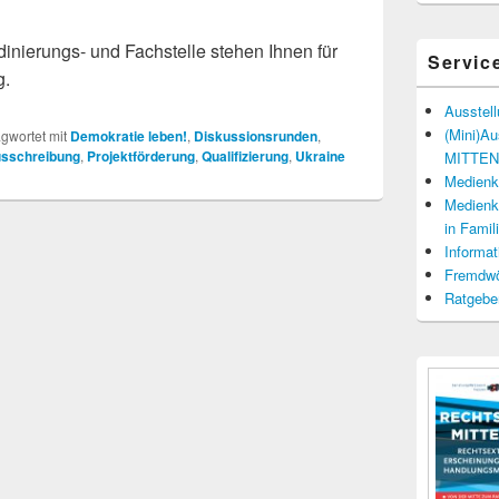
dinierungs- und Fachstelle stehen Ihnen für
Servic
g.
Ausstel
(Mini)A
gwortet mit
Demokratie leben!
,
Diskussionsrunden
,
usschreibung
,
Projektförderung
,
Qualifizierung
,
Ukraine
MITTENd
Medienko
Medienko
in Fami
Informat
Fremdwö
Ratgebe