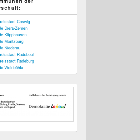
ommunen der
rschaft:
reisstadt Coswig
e Diera-Zehren
e Klipphausen
e Moritzburg
e Niederau
reisstadt Radebeul
reisstadt Radeburg
e Weinböhla