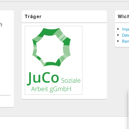
Träger
Wic
F)
Imp
Dat
Barr