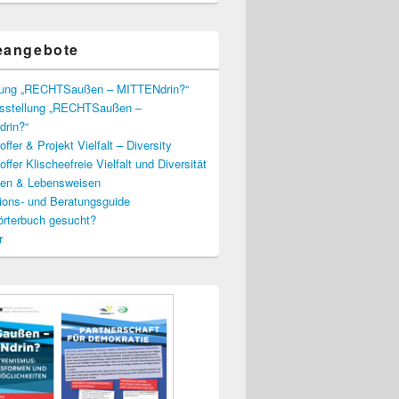
eangebote
lung „RECHTSaußen – MITTENdrin?“
usstellung „RECHTSaußen –
rin?“
ffer & Projekt Vielfalt – Diversity
ffer Klischeefreie Vielfalt und Diversität
lien & Lebensweisen
ions- und Beratungsguide
rterbuch gesucht?
r