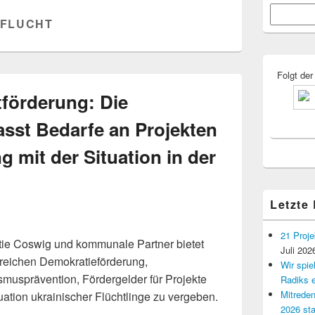
Primärer
Suchen
Seitenleisten
FLUCHT
Widgetberei
Folgt der
tförderung: Die
asst Bedarfe an Projekten
mit der Situation in der
Letzte
21 Proje
tie Coswig und kommunale Partner bietet
Juli 202
ereichen Demokratieförderung,
Wir spi
smusprävention, Fördergelder für Projekte
Radiks e
Mitreden
tion ukrainischer Flüchtlinge zu vergeben.
2026 sta