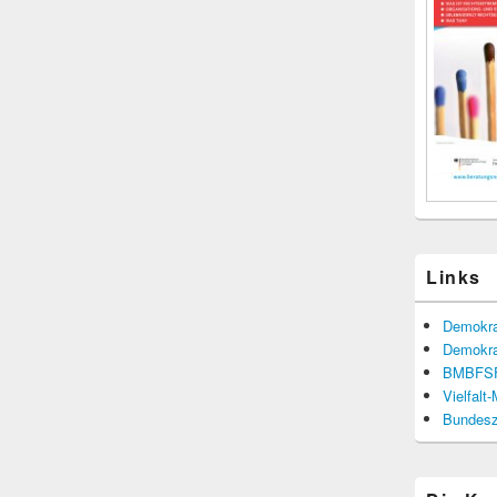
Links
Demokra
Demokra
BMBFS
Vielfalt
Bundesze