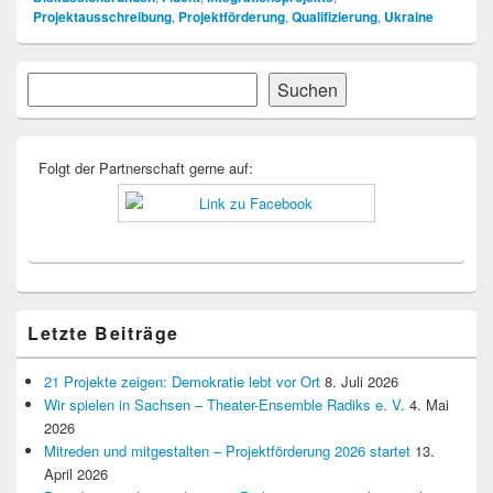
Projektausschreibung
,
Projektförderung
,
Qualifizierung
,
Ukraine
Primärer
Suchen
Suchen
Seitenleisten-
Widgetbereich
Folgt der Partnerschaft gerne auf:
Letzte Beiträge
21 Projekte zeigen: Demokratie lebt vor Ort
8. Juli 2026
Wir spielen in Sachsen – Theater-Ensemble Radiks e. V.
4. Mai
2026
Mitreden und mitgestalten – Projektförderung 2026 startet
13.
April 2026